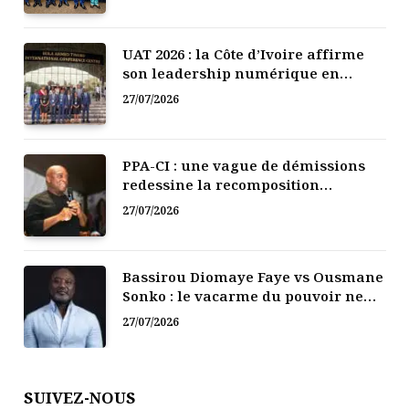
UAT 2026 : la Côte d’Ivoire affirme
son leadership numérique en
Afrique
27/07/2026
PPA-CI : une vague de démissions
redessine la recomposition
politique
27/07/2026
Bassirou Diomaye Faye vs Ousmane
Sonko : le vacarme du pouvoir ne
doit pas faire oublier les liens de la
27/07/2026
Fraternité
SUIVEZ-NOUS