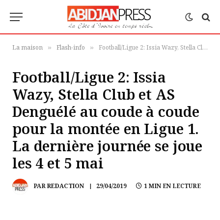
La maison
Flash-info
Football/Ligue 2: Issia Wazy, Stella Club et AS Denguélé au coude à coude pour la montée en Ligue 1. La dernière journée se joue les 4 et 5 mai
»
»
Football/Ligue 2: Issia
Wazy, Stella Club et AS
Denguélé au coude à coude
pour la montée en Ligue 1.
La dernière journée se joue
les 4 et 5 mai
PAR
REDACTION
29/04/2019
1 MIN EN LECTURE