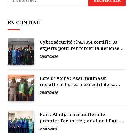
EN CONTINU
Cybersécurité : l’ANSSI certifie 88
experts pour renforcer la défense
numérique de la Côte d’Ivoire
29/07/2026
Côte d’Ivoire : Assi-Toumassi
installe le bureau exécutif de sa
mutuelle de développement
28/07/2026
Eau : Abidjan accueillera le
premier Forum régional de l’Eau de
l’Afrique de l’Ouest
27/07/2026