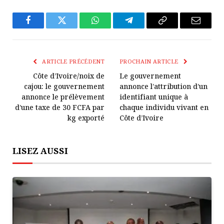
Facebook
Twitter
WhatsApp
Télégramme
Copier
E-
Le
mail
Lien
ARTICLE PRÉCÉDENT
PROCHAIN ARTICLE
Côte d’Ivoire/noix de
Le gouvernement
cajou: le gouvernement
annonce l’attribution d’un
annonce le prélèvement
identifiant unique à
d’une taxe de 30 FCFA par
chaque individu vivant en
kg exporté
Côte d’Ivoire
LISEZ AUSSI