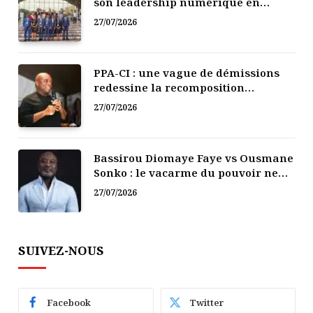
son leadership numérique en
Afrique
27/07/2026
PPA-CI : une vague de démissions
redessine la recomposition
politique
27/07/2026
Bassirou Diomaye Faye vs Ousmane
Sonko : le vacarme du pouvoir ne
doit pas faire oublier les liens de la
27/07/2026
Fraternité
SUIVEZ-NOUS
Facebook
Twitter