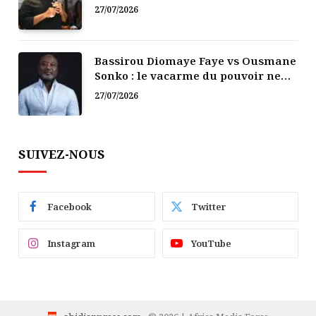
politique
27/07/2026
Bassirou Diomaye Faye vs Ousmane
Sonko : le vacarme du pouvoir ne
doit pas faire oublier les liens de la
27/07/2026
Fraternité
SUIVEZ-NOUS
Facebook
Twitter
Instagram
YouTube