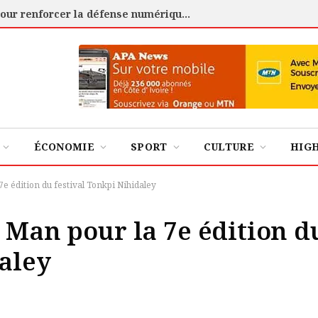
Cybersécurité : l’ANSSI certifie 88 experts pour renforcer la défense numérique de la Côte d’Ivoire
ÉCONOMIE
SPORT
CULTURE
HIG
e édition du festival Tonkpi Nihidaley
 Man pour la 7e édition d
daley