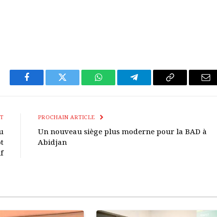
Facebook
Twitter
WhatsApp
Télégramme
Copier
E-
Le
mai
Lien
T
PROCHAIN ARTICLE
u
Un nouveau siège plus moderne pour la BAD à
t
Abidjan
f