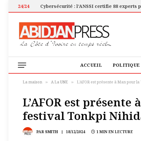
24/24
ACCUEIL
POLITIQUE
La maison
A La UNE
L’AFOR est présente à Man pour la 7
»
»
L’AFOR est présente à
festival Tonkpi Nihi
PAR
SMITH
18/12/2024
1 MIN EN LECTURE