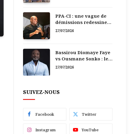
PPA-CI : une vague de
démissions redessine
la recomposition
27/07/2026
politique
Bassirou Diomaye Faye
vs Ousmane Sonko : le
vacarme du pouvoir ne
27/07/2026
doit pas faire oublier
les liens de la
Fraternité
SUIVEZ-NOUS
Facebook
Twitter
Instagram
YouTube