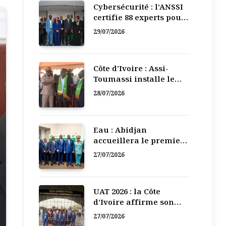
Cybersécurité : l’ANSSI
certifie 88 experts pour
renforcer la défense
29/07/2026
numérique de la Côte
d’Ivoire
Côte d’Ivoire : Assi-
Toumassi installe le
bureau exécutif de sa
28/07/2026
mutuelle de
développement
Eau : Abidjan
accueillera le premier
Forum régional de
27/07/2026
l’Eau de l’Afrique de
l’Ouest
UAT 2026 : la Côte
d’Ivoire affirme son
leadership numérique
27/07/2026
en Afrique