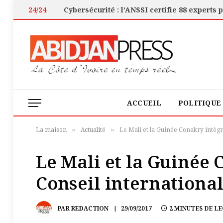
24/24
ACCUEIL
POLITIQUE
La maison
Actualité
Le Mali et la Guinée Conakry intègre
»
»
Le Mali et la Guinée 
Conseil international
PAR
REDACTION
29/09/2017
2 MINUTES DE L