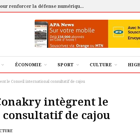
Cybersécurité : l’ANSSI certifie 88 experts pour renforcer la défense numérique de la Côte d’Ivoire
ÉCONOMIE
SPORT
CULTURE
HIG
nt le Conseil international consultatif de cajou
Conakry intègrent le
 consultatif de cajou
ECTURE