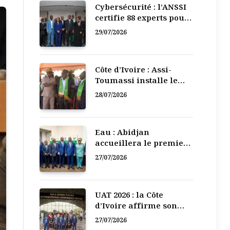
Cybersécurité : l’ANSSI
certifie 88 experts pour
renforcer la défense
29/07/2026
numérique de la Côte
d’Ivoire
Côte d’Ivoire : Assi-
Toumassi installe le
bureau exécutif de sa
28/07/2026
mutuelle de
développement
Eau : Abidjan
accueillera le premier
Forum régional de
27/07/2026
l’Eau de l’Afrique de
l’Ouest
UAT 2026 : la Côte
d’Ivoire affirme son
leadership numérique
27/07/2026
en Afrique