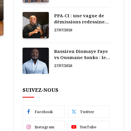
PPA-CI : une vague de
démissions redessine
la recomposition
27/07/2026
politique
Bassirou Diomaye Faye
vs Ousmane Sonko : le
vacarme du pouvoir ne
27/07/2026
doit pas faire oublier
les liens de la
Fraternité
SUIVEZ-NOUS
Facebook
Twitter
Instagram
YouTube