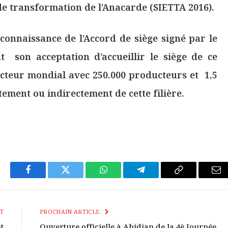
de transformation de l’Anacarde (SIETTA 2016).
connaissance de l’Accord de siège signé par le
t son acceptation d’accueillir le siège de ce
cteur mondial avec 250.000 producteurs et 1,5
tement ou indirectement de cette filière.
Facebook
Twitter
WhatsApp
Télégramme
Copier
E-
Le
mai
Lien
T
PROCHAIN ARTICLE
t
Ouverture officielle à Abidjan de la 4è Journée