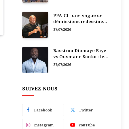
PPA-CI : une vague de
démissions redessine
la recomposition
27/07/2026
politique
Bassirou Diomaye Faye
vs Ousmane Sonko : le
vacarme du pouvoir ne
27/07/2026
doit pas faire oublier
les liens de la
Fraternité
SUIVEZ-NOUS
Facebook
Twitter
Instagram
YouTube