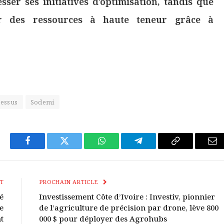
sser ses initiatives d’optimisation, tandis que
ter des ressources à haute teneur grâce à
tessus
Sodemi
Facebook
Twitter
WhatsApp
Télégramme
Copier
E-
Le
mai
Lien
T
PROCHAIN ARTICLE
é
Investissement Côte d’Ivoire : Investiv, pionnier
e
de l’agriculture de précision par drone, lève 800
t
000 $ pour déployer des Agrohubs