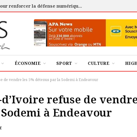
Cybersécurité : l’ANSSI certifie 88 experts pour renforcer la défense numérique de la Côte d’Ivoire
ÉCONOMIE
SPORT
CULTURE
HIG
fuse de vendre les 5% détenus par la Sodemi à Endeavour
e-d’Ivoire refuse de vendr
a Sodemi à Endeavour
E