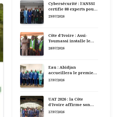
Cybersécurité : l’ANSSI
certifie 88 experts pour
renforcer la défense
29/07/2026
numérique de la Côte
d’Ivoire
Côte d’Ivoire : Assi-
Toumassi installe le
bureau exécutif de sa
28/07/2026
mutuelle de
développement
Eau : Abidjan
accueillera le premier
Forum régional de
27/07/2026
l’Eau de l’Afrique de
l’Ouest
UAT 2026 : la Côte
d’Ivoire affirme son
leadership numérique
27/07/2026
en Afrique