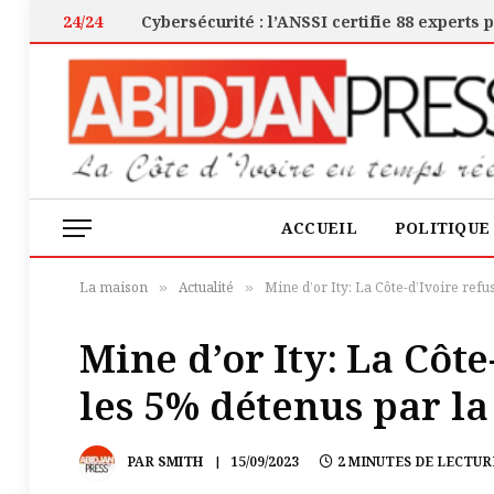
24/24
ACCUEIL
POLITIQUE
La maison
Actualité
Mine d’or Ity: La Côte-d’Ivoire re
»
»
Mine d’or Ity: La Côt
les 5% détenus par l
PAR
SMITH
15/09/2023
2 MINUTES DE LECTUR