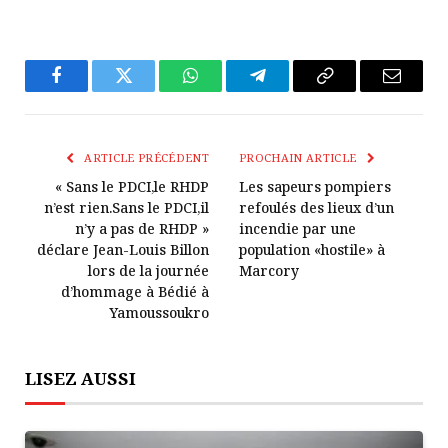
Facebook
Twitter
WhatsApp
Télégramme
Copier
E-
Le
mail
Lien
ARTICLE PRÉCÉDENT
PROCHAIN ARTICLE
« Sans le PDCI,le RHDP
Les sapeurs pompiers
n’est rien.Sans le PDCI,il
refoulés des lieux d’un
n’y a pas de RHDP »
incendie par une
déclare Jean-Louis Billon
population «hostile» à
lors de la journée
Marcory
d’hommage à Bédié à
Yamoussoukro
LISEZ AUSSI