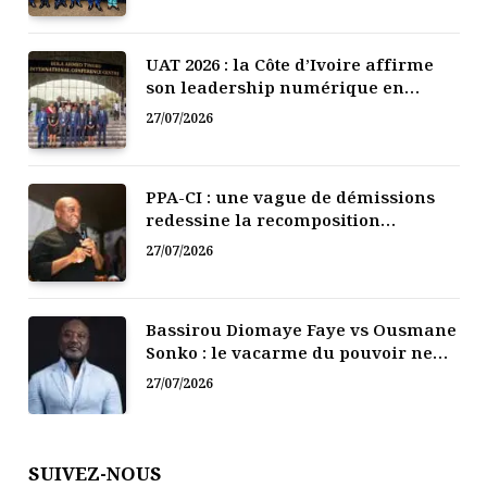
UAT 2026 : la Côte d’Ivoire affirme
son leadership numérique en
Afrique
27/07/2026
PPA-CI : une vague de démissions
redessine la recomposition
politique
27/07/2026
Bassirou Diomaye Faye vs Ousmane
Sonko : le vacarme du pouvoir ne
doit pas faire oublier les liens de la
27/07/2026
Fraternité
SUIVEZ-NOUS