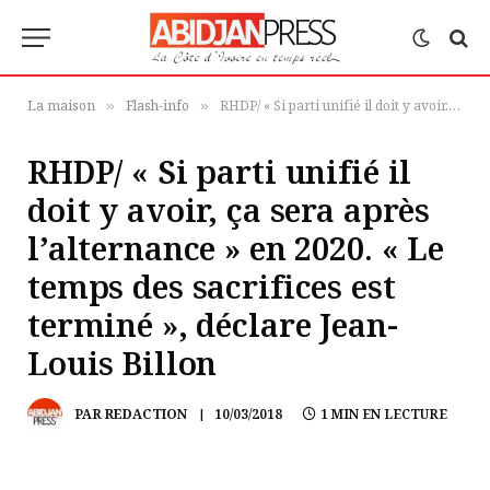
La maison
Flash-info
RHDP/ « Si parti unifié il doit y avoir, ça sera après l’alternance » en 2020. « Le temps des sacrifices est terminé », déclare Jean-Louis Billon
»
»
RHDP/ « Si parti unifié il
doit y avoir, ça sera après
l’alternance » en 2020. « Le
temps des sacrifices est
terminé », déclare Jean-
Louis Billon
PAR
REDACTION
10/03/2018
1 MIN EN LECTURE