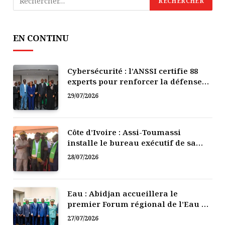
EN CONTINU
Cybersécurité : l’ANSSI certifie 88
experts pour renforcer la défense
numérique de la Côte d’Ivoire
29/07/2026
Côte d’Ivoire : Assi-Toumassi
installe le bureau exécutif de sa
mutuelle de développement
28/07/2026
Eau : Abidjan accueillera le
premier Forum régional de l’Eau de
l’Afrique de l’Ouest
27/07/2026