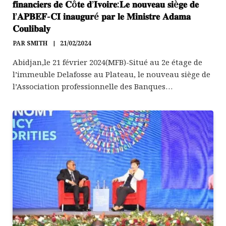
𝐟𝐢𝐧𝐚𝐧𝐜𝐢𝐞𝐫𝐬 𝐝𝐞 𝐂ô𝐭𝐞 𝐝’𝐈𝐯𝐨𝐢𝐫𝐞:𝐋𝐞 𝐧𝐨𝐮𝐯𝐞𝐚𝐮 𝐬𝐢è𝐠𝐞 𝐝𝐞
𝐥’𝐀𝐏𝐁𝐄𝐅-𝐂𝐈 𝐢𝐧𝐚𝐮𝐠𝐮𝐫é 𝐩𝐚𝐫 𝐥𝐞 𝐌𝐢𝐧𝐢𝐬𝐭𝐫𝐞 𝐀𝐝𝐚𝐦𝐚
𝐂𝐨𝐮𝐥𝐢𝐛𝐚𝐥𝐲
PAR
SMITH
21/02/2024
Abidjan,le 21 février 2024(MFB)-Situé au 2e étage de
l’immeuble Delafosse au Plateau, le nouveau siège de
l’Association professionnelle des Banques…