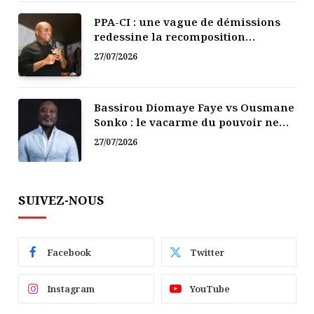
PPA-CI : une vague de démissions
redessine la recomposition
politique
27/07/2026
Bassirou Diomaye Faye vs Ousmane
Sonko : le vacarme du pouvoir ne
doit pas faire oublier les liens de la
27/07/2026
Fraternité
SUIVEZ-NOUS
Facebook
Twitter
Instagram
YouTube