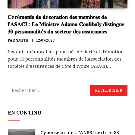
𝐂é𝐫é𝐦𝐨𝐧𝐢𝐞 𝐝𝐞 𝐝é𝐜𝐨𝐫𝐚𝐭𝐢𝐨𝐧 𝐝𝐞𝐬 𝐦𝐞𝐦𝐛𝐫𝐞𝐬 𝐝𝐞
𝐥’𝐀𝐒𝐀𝐂𝐈 : 𝐋𝐞 𝐌𝐢𝐧𝐢𝐬𝐭𝐫𝐞 𝐀𝐝𝐚𝐦𝐚 𝐂𝐨𝐮𝐥𝐢𝐛𝐚𝐥𝐲 𝐝𝐢𝐬𝐭𝐢𝐧𝐠𝐮𝐞
𝟑𝟎 𝐩𝐞𝐫𝐬𝐨𝐧𝐧𝐚𝐥𝐢𝐭é𝐬 𝐝𝐮 𝐬𝐞𝐜𝐭𝐞𝐮𝐫 𝐝𝐞𝐬 𝐚𝐬𝐬𝐮𝐫𝐚𝐧𝐜𝐞𝐬
PAR
SMITH
12/07/2023
Instants mémorables ponctués de fierté et d’émotion
pour 30 personnalités membres de l’Association des
sociétés d’assurances de Côte d’Ivoire (ASACI),…
EN CONTINU
Cybersécurité : l’ANSSI certifie 88