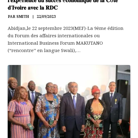
𝐝’𝐈𝐯𝐨𝐢𝐫𝐞 𝐚𝐯𝐞𝐜 𝐥𝐚 𝐑𝐃𝐂
PAR
SMITH
22/09/2023
Abidjan,le 22 septembre 2023(MEF)-La 9ème édition
du Forum des affaires internationales ou
International Business Forum MAKUTANO
(“rencontre’’ en langue Swali),…