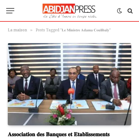
La maison
Posts Tagged "𝐋𝐞 𝐌𝐢𝐧𝐢𝐬𝐭𝐫𝐞 𝐀𝐝𝐚𝐦𝐚 𝐂𝐨𝐮𝐥𝐢𝐛𝐚𝐥𝐲"
»
𝐀𝐬𝐬𝐨𝐜𝐢𝐚𝐭𝐢𝐨𝐧 𝐝𝐞𝐬 𝐁𝐚𝐧𝐪𝐮𝐞𝐬 𝐞𝐭 𝐄𝐭𝐚𝐛𝐥𝐢𝐬𝐬𝐞𝐦𝐞𝐧𝐭𝐬