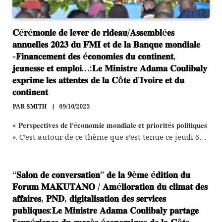
𝐂é𝐫é𝐦𝐨𝐧𝐢𝐞 𝐝𝐞 𝐥𝐞𝐯𝐞𝐫 𝐝𝐞 𝐫𝐢𝐝𝐞𝐚𝐮/𝐀𝐬𝐬𝐞𝐦𝐛𝐥é𝐞𝐬
𝐚𝐧𝐧𝐮𝐞𝐥𝐥𝐞𝐬 𝟐𝟎𝟐𝟑 𝐝𝐮 𝐅𝐌𝐈 𝐞𝐭 𝐝𝐞 𝐥𝐚 𝐁𝐚𝐧𝐪𝐮𝐞 𝐦𝐨𝐧𝐝𝐢𝐚𝐥𝐞
-𝐅𝐢𝐧𝐚𝐧𝐜𝐞𝐦𝐞𝐧𝐭 𝐝𝐞𝐬 é𝐜𝐨𝐧𝐨𝐦𝐢𝐞𝐬 𝐝𝐮 𝐜𝐨𝐧𝐭𝐢𝐧𝐞𝐧𝐭,
𝐣𝐞𝐮𝐧𝐞𝐬𝐬𝐞 𝐞𝐭 𝐞𝐦𝐩𝐥𝐨𝐢…:𝐋𝐞 𝐌𝐢𝐧𝐢𝐬𝐭𝐫𝐞 𝐀𝐝𝐚𝐦𝐚 𝐂𝐨𝐮𝐥𝐢𝐛𝐚𝐥𝐲
𝐞𝐱𝐩𝐫𝐢𝐦𝐞 𝐥𝐞𝐬 𝐚𝐭𝐭𝐞𝐧𝐭𝐞𝐬 𝐝𝐞 𝐥𝐚 𝐂ô𝐭𝐞 𝐝’𝐈𝐯𝐨𝐢𝐫𝐞 𝐞𝐭 𝐝𝐮
𝐜𝐨𝐧𝐭𝐢𝐧𝐞𝐧𝐭
PAR
SMITH
09/10/2023
« 𝐏𝐞𝐫𝐬𝐩𝐞𝐜𝐭𝐢𝐯𝐞𝐬 𝐝𝐞 𝐥’é𝐜𝐨𝐧𝐨𝐦𝐢𝐞 𝐦𝐨𝐧𝐝𝐢𝐚𝐥𝐞 𝐞𝐭 𝐩𝐫𝐢𝐨𝐫𝐢𝐭é𝐬 𝐩𝐨𝐥𝐢𝐭𝐢𝐪𝐮𝐞𝐬
». C’est autour de ce thème que s’est tenue ce jeudi 6…
“𝐒𝐚𝐥𝐨𝐧 𝐝𝐞 𝐜𝐨𝐧𝐯𝐞𝐫𝐬𝐚𝐭𝐢𝐨𝐧’’ 𝐝𝐞 𝐥𝐚 𝟗è𝐦𝐞 é𝐝𝐢𝐭𝐢𝐨𝐧 𝐝𝐮
𝐅𝐨𝐫𝐮𝐦 𝐌𝐀𝐊𝐔𝐓𝐀𝐍𝐎 / 𝐀𝐦é𝐥𝐢𝐨𝐫𝐚𝐭𝐢𝐨𝐧 𝐝𝐮 𝐜𝐥𝐢𝐦𝐚𝐭 𝐝𝐞𝐬
𝐚𝐟𝐟𝐚𝐢𝐫𝐞𝐬, 𝐏𝐍𝐃, 𝐝𝐢𝐠𝐢𝐭𝐚𝐥𝐢𝐬𝐚𝐭𝐢𝐨𝐧 𝐝𝐞𝐬 𝐬𝐞𝐫𝐯𝐢𝐜𝐞𝐬
𝐩𝐮𝐛𝐥𝐢𝐪𝐮𝐞𝐬:𝐋𝐞 𝐌𝐢𝐧𝐢𝐬𝐭𝐫𝐞 𝐀𝐝𝐚𝐦𝐚 𝐂𝐨𝐮𝐥𝐢𝐛𝐚𝐥𝐲 𝐩𝐚𝐫𝐭𝐚𝐠𝐞
𝐥’𝐞𝐱𝐩é𝐫𝐢𝐞𝐧𝐜𝐞 𝐝𝐮 𝐬𝐮𝐜𝐜è𝐬 é𝐜𝐨𝐧𝐨𝐦𝐢𝐪𝐮𝐞 𝐝𝐞 𝐥𝐚 𝐂ô𝐭𝐞