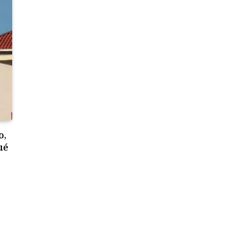
o,
ué