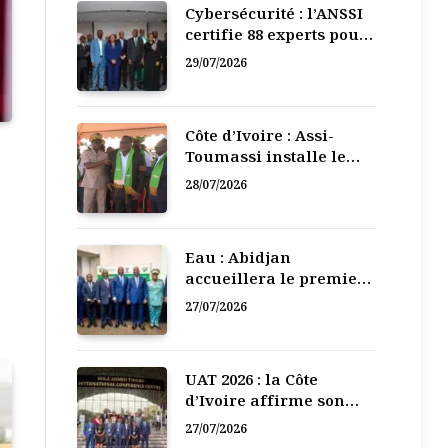
Cybersécurité : l’ANSSI
certifie 88 experts pour
renforcer la défense
29/07/2026
numérique de la Côte
d’Ivoire
Côte d’Ivoire : Assi-
Toumassi installe le
bureau exécutif de sa
28/07/2026
mutuelle de
développement
Eau : Abidjan
accueillera le premier
Forum régional de
27/07/2026
l’Eau de l’Afrique de
l’Ouest
UAT 2026 : la Côte
d’Ivoire affirme son
leadership numérique
27/07/2026
en Afrique