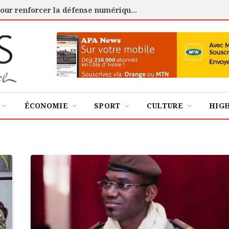
Cybersécurité : l’ANSSI certifie 88 experts pour renforcer la défense numérique de la Côte d’Ivoire
ÉCONOMIE
SPORT
CULTURE
HIG