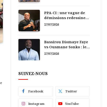
PPA-CI : une vague de
démissions redessine
la recomposition
27/07/2026
politique
Bassirou Diomaye Faye
vs Ousmane Sonko : le
vacarme du pouvoir ne
27/07/2026
doit pas faire oublier
les liens de la
Fraternité
SUIVEZ-NOUS
le
Facebook
Twitter
Instagram
YouTube