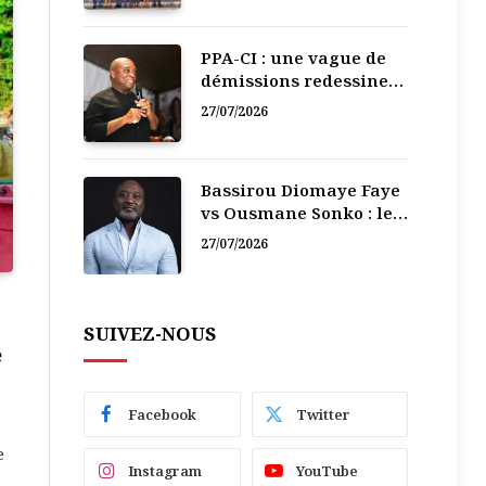
PPA-CI : une vague de
démissions redessine
la recomposition
27/07/2026
politique
Bassirou Diomaye Faye
vs Ousmane Sonko : le
vacarme du pouvoir ne
27/07/2026
doit pas faire oublier
les liens de la
Fraternité
SUIVEZ-NOUS
e
Facebook
Twitter
e
Instagram
YouTube