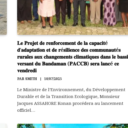
𝐋𝐞 𝐏𝐫𝐨𝐣𝐞𝐭 𝐝𝐞 𝐫𝐞𝐧𝐟𝐨𝐫𝐜𝐞𝐦𝐞𝐧𝐭 𝐝𝐞 𝐥𝐚 𝐜𝐚𝐩𝐚𝐜𝐢𝐭é
𝐝’𝐚𝐝𝐚𝐩𝐭𝐚𝐭𝐢𝐨𝐧 𝐞𝐭 𝐝𝐞 𝐫é𝐬𝐢𝐥𝐢𝐞𝐧𝐜𝐞 𝐝𝐞𝐬 𝐜𝐨𝐦𝐦𝐮𝐧𝐚𝐮𝐭é𝐬
𝐫𝐮𝐫𝐚𝐥𝐞𝐬 𝐚𝐮𝐱 𝐜𝐡𝐚𝐧𝐠𝐞𝐦𝐞𝐧𝐭𝐬 𝐜𝐥𝐢𝐦𝐚𝐭𝐢𝐪𝐮𝐞𝐬 𝐝𝐚𝐧𝐬 𝐥𝐞 𝐛𝐚𝐬𝐬
𝐯𝐞𝐫𝐬𝐚𝐧𝐭 𝐝𝐮 𝐁𝐚𝐧𝐝𝐚𝐦𝐚𝐧 (𝐏𝐀𝐂𝐂𝐁) 𝐬𝐞𝐫𝐚 𝐥𝐚𝐧𝐜é 𝐜𝐞
𝐯𝐞𝐧𝐝𝐫𝐞𝐝𝐢
PAR
SMITH
10/07/2025
Le Ministre de l’Environnement, du Développement
Durable et de la Transition Ecologique, Monsieur
Jacques ASSAHORE Konan procédera au lancement
officiel…