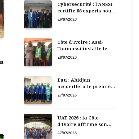
Cybersécurité : l’ANSSI
certifie 88 experts pour
renforcer la défense
29/07/2026
numérique de la Côte
d’Ivoire
Côte d’Ivoire : Assi-
Toumassi installe le
bureau exécutif de sa
28/07/2026
𝐧
mutuelle de
développement
Eau : Abidjan
accueillera le premier
Forum régional de
27/07/2026
l’Eau de l’Afrique de
l’Ouest
UAT 2026 : la Côte
d’Ivoire affirme son
leadership numérique
27/07/2026
en Afrique