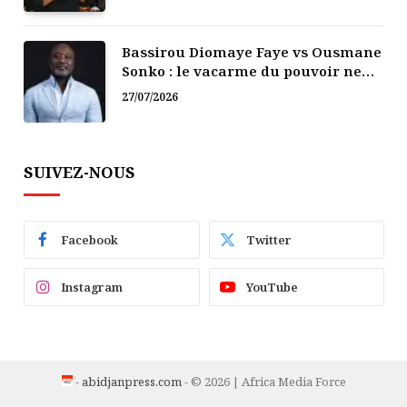
Bassirou Diomaye Faye vs Ousmane
Sonko : le vacarme du pouvoir ne
doit pas faire oublier les liens de la
27/07/2026
Fraternité
SUIVEZ-NOUS
Facebook
Twitter
Instagram
YouTube
-
abidjanpress.com
- © 2026 | Africa Media Force