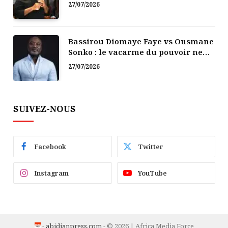
politique
27/07/2026
Bassirou Diomaye Faye vs Ousmane
Sonko : le vacarme du pouvoir ne
doit pas faire oublier les liens de la
27/07/2026
Fraternité
SUIVEZ-NOUS
Facebook
Twitter
Instagram
YouTube
-
abidjanpress.com
- © 2026 | Africa Media Force