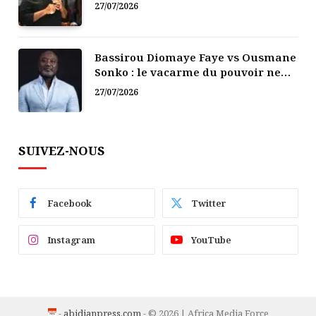
politique
27/07/2026
Bassirou Diomaye Faye vs Ousmane
Sonko : le vacarme du pouvoir ne
doit pas faire oublier les liens de la
27/07/2026
Fraternité
SUIVEZ-NOUS
Facebook
Twitter
Instagram
YouTube
-
abidjanpress.com
- © 2026 | Africa Media Force