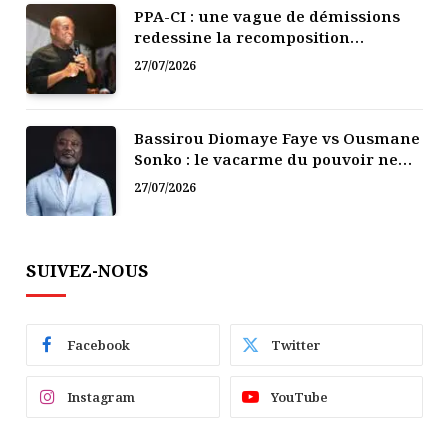
PPA-CI : une vague de démissions
redessine la recomposition
politique
27/07/2026
Bassirou Diomaye Faye vs Ousmane
Sonko : le vacarme du pouvoir ne
doit pas faire oublier les liens de la
27/07/2026
Fraternité
SUIVEZ-NOUS
Facebook
Twitter
Instagram
YouTube