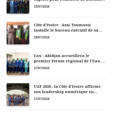
numérique de la Côte d’Ivoire
29/07/2026
Côte d’Ivoire : Assi-Toumassi
installe le bureau exécutif de sa
mutuelle de développement
28/07/2026
Eau : Abidjan accueillera le
premier Forum régional de l’Eau de
l’Afrique de l’Ouest
27/07/2026
UAT 2026 : la Côte d’Ivoire affirme
son leadership numérique en
Afrique
27/07/2026