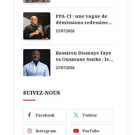
PPA-CI : une vague de
démissions redessine
la recomposition
27/07/2026
politique
Bassirou Diomaye Faye
vs Ousmane Sonko : le
vacarme du pouvoir ne
27/07/2026
doit pas faire oublier
les liens de la
Fraternité
SUIVEZ-NOUS
Facebook
Twitter
Instagram
YouTube