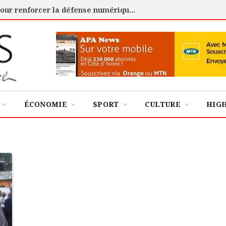
Cybersécurité : l’ANSSI certifie 88 experts pour renforcer la défense numérique de la Côte d’Ivoire
ÉCONOMIE
SPORT
CULTURE
HIG