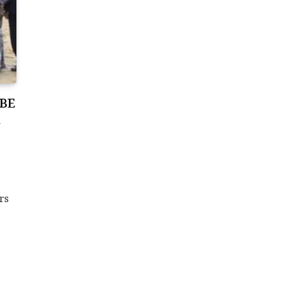
UBE
u
a
rs