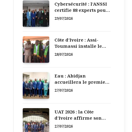
Cybersécurité : l’ANSSI
certifie 88 experts pour
renforcer la défense
29/07/2026
numérique de la Côte
d’Ivoire
Côte d’Ivoire : Assi-
Toumassi installe le
bureau exécutif de sa
28/07/2026
mutuelle de
développement
Eau : Abidjan
accueillera le premier
Forum régional de
27/07/2026
l’Eau de l’Afrique de
l’Ouest
UAT 2026 : la Côte
d’Ivoire affirme son
leadership numérique
27/07/2026
en Afrique