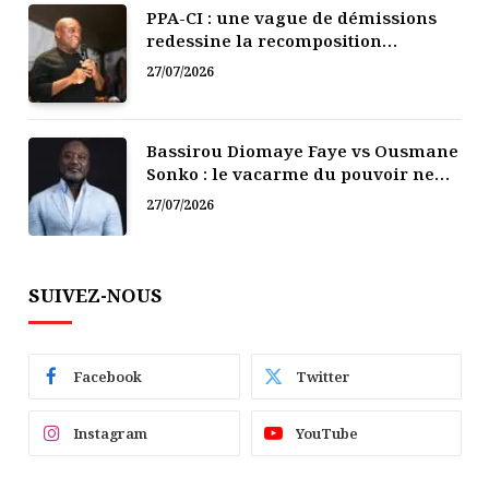
PPA-CI : une vague de démissions
redessine la recomposition
politique
27/07/2026
Bassirou Diomaye Faye vs Ousmane
Sonko : le vacarme du pouvoir ne
doit pas faire oublier les liens de la
27/07/2026
Fraternité
SUIVEZ-NOUS
Facebook
Twitter
Instagram
YouTube