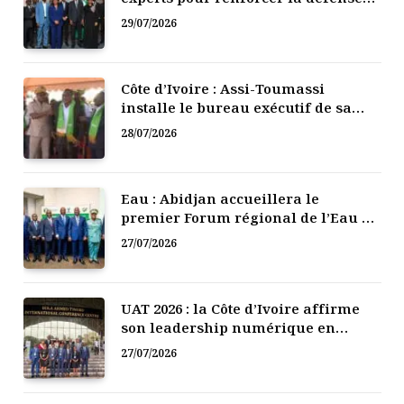
numérique de la Côte d’Ivoire
29/07/2026
Côte d’Ivoire : Assi-Toumassi
installe le bureau exécutif de sa
mutuelle de développement
28/07/2026
Eau : Abidjan accueillera le
premier Forum régional de l’Eau de
l’Afrique de l’Ouest
27/07/2026
UAT 2026 : la Côte d’Ivoire affirme
son leadership numérique en
Afrique
27/07/2026