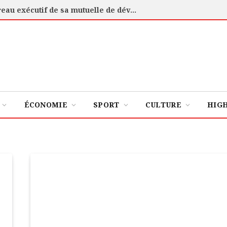
Côte d’Ivoire : Assi-Toumassi installe le bureau exécutif de sa mutuelle de développement
ÉCONOMIE
SPORT
CULTURE
HIG