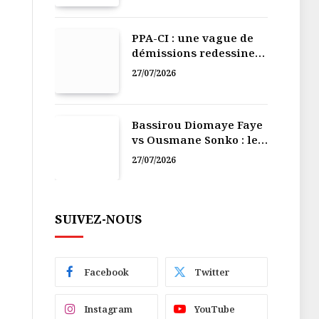
PPA-CI : une vague de
démissions redessine
la recomposition
27/07/2026
politique
Bassirou Diomaye Faye
vs Ousmane Sonko : le
vacarme du pouvoir ne
27/07/2026
doit pas faire oublier
les liens de la
Fraternité
SUIVEZ-NOUS
Facebook
Twitter
Instagram
YouTube