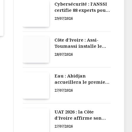
Cybersécurité : l’ANSSI
certifie 88 experts pour
renforcer la défense
29/07/2026
numérique de la Côte
d’Ivoire
Côte d’Ivoire : Assi-
Toumassi installe le
bureau exécutif de sa
28/07/2026
mutuelle de
développement
Eau : Abidjan
accueillera le premier
Forum régional de
27/07/2026
l’Eau de l’Afrique de
l’Ouest
UAT 2026 : la Côte
d’Ivoire affirme son
leadership numérique
27/07/2026
en Afrique