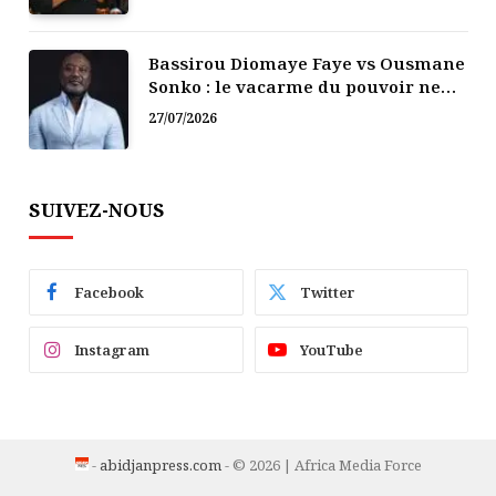
Bassirou Diomaye Faye vs Ousmane
Sonko : le vacarme du pouvoir ne
doit pas faire oublier les liens de la
27/07/2026
Fraternité
SUIVEZ-NOUS
Facebook
Twitter
Instagram
YouTube
-
abidjanpress.com
- © 2026 | Africa Media Force