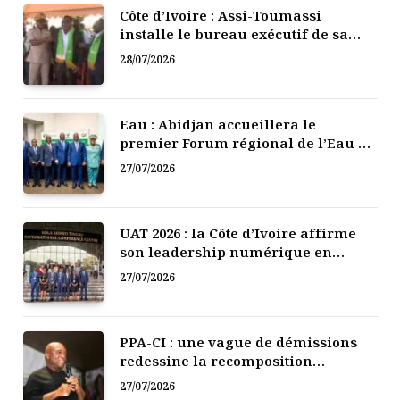
Côte d’Ivoire : Assi-Toumassi
installe le bureau exécutif de sa
mutuelle de développement
28/07/2026
Eau : Abidjan accueillera le
premier Forum régional de l’Eau de
l’Afrique de l’Ouest
27/07/2026
UAT 2026 : la Côte d’Ivoire affirme
son leadership numérique en
Afrique
27/07/2026
PPA-CI : une vague de démissions
redessine la recomposition
politique
27/07/2026