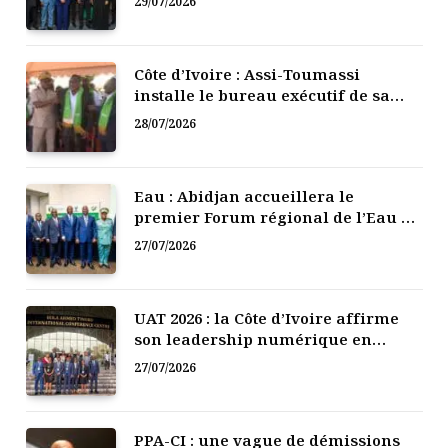
29/07/2026
Côte d’Ivoire : Assi-Toumassi
installe le bureau exécutif de sa
mutuelle de développement
28/07/2026
Eau : Abidjan accueillera le
premier Forum régional de l’Eau de
l’Afrique de l’Ouest
27/07/2026
UAT 2026 : la Côte d’Ivoire affirme
son leadership numérique en
Afrique
27/07/2026
PPA-CI : une vague de démissions