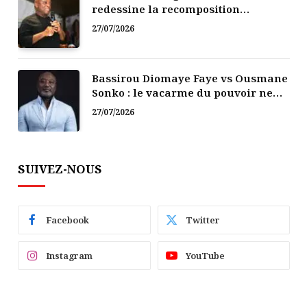
redessine la recomposition
politique
27/07/2026
Bassirou Diomaye Faye vs Ousmane
Sonko : le vacarme du pouvoir ne
doit pas faire oublier les liens de la
27/07/2026
Fraternité
SUIVEZ-NOUS
Facebook
Twitter
Instagram
YouTube