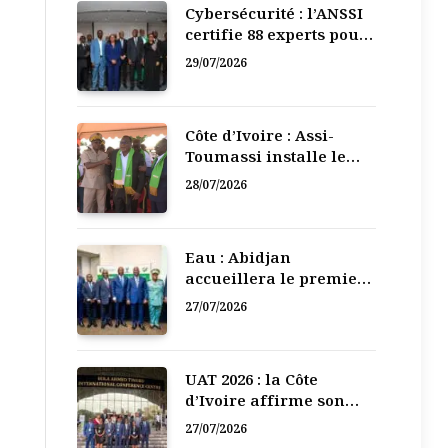
Cybersécurité : l’ANSSI
certifie 88 experts pour
renforcer la défense
29/07/2026
numérique de la Côte
d’Ivoire
Côte d’Ivoire : Assi-
Toumassi installe le
bureau exécutif de sa
28/07/2026
mutuelle de
développement
Eau : Abidjan
accueillera le premier
Forum régional de
27/07/2026
l’Eau de l’Afrique de
l’Ouest
UAT 2026 : la Côte
d’Ivoire affirme son
leadership numérique
27/07/2026
en Afrique