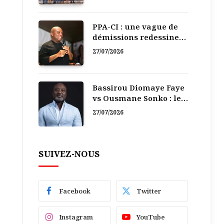
PPA-CI : une vague de
démissions redessine
la recomposition
27/07/2026
politique
Bassirou Diomaye Faye
vs Ousmane Sonko : le
vacarme du pouvoir ne
27/07/2026
doit pas faire oublier
les liens de la
Fraternité
SUIVEZ-NOUS
Facebook
Twitter
Instagram
YouTube