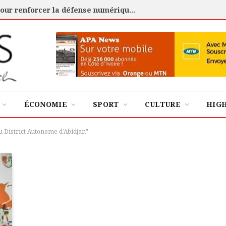
Cybersécurité : l’ANSSI certifie 88 experts pour renforcer la défense numérique de la Côte d’Ivoire
ÉCONOMIE
SPORT
CULTURE
HIG
 District Autonome d’Abidjan"