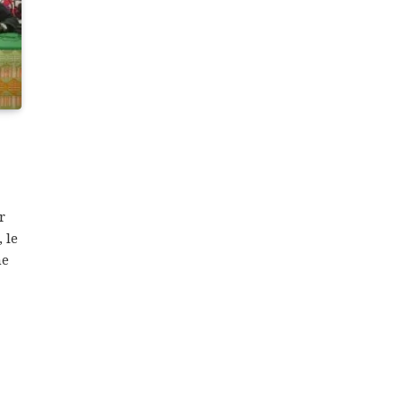
r
 le
me