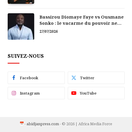
Bassirou Diomaye Faye vs Ousmane
Sonko : le vacarme du pouvoir ne
doit pas faire oublier les liens de la
27/07/2026
Fraternité
SUIVEZ-NOUS
Facebook
Twitter
Instagram
YouTube
-
abidjanpress.com
- © 2026 | Africa Media Force