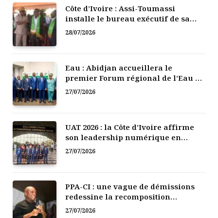
Côte d’Ivoire : Assi-Toumassi
installe le bureau exécutif de sa
mutuelle de développement
28/07/2026
Eau : Abidjan accueillera le
premier Forum régional de l’Eau de
l’Afrique de l’Ouest
27/07/2026
UAT 2026 : la Côte d’Ivoire affirme
son leadership numérique en
Afrique
27/07/2026
PPA-CI : une vague de démissions
redessine la recomposition
politique
27/07/2026