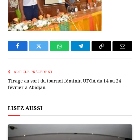
Facebook
Twitter
WhatsApp
Télégramme
Copier
E-
Le
mail
Lien
ARTICLE PRÉCÉDENT
Tirage au sort du tournoi féminin UFOA du 14 au 24
février à Abidjan.
LISEZ AUSSI