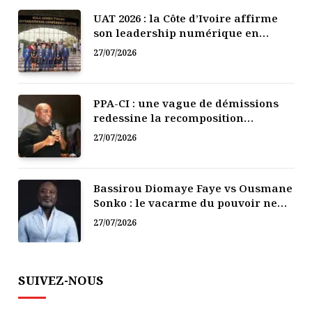
UAT 2026 : la Côte d’Ivoire affirme
son leadership numérique en
Afrique
27/07/2026
PPA-CI : une vague de démissions
redessine la recomposition
politique
27/07/2026
Bassirou Diomaye Faye vs Ousmane
Sonko : le vacarme du pouvoir ne
doit pas faire oublier les liens de la
27/07/2026
Fraternité
SUIVEZ-NOUS