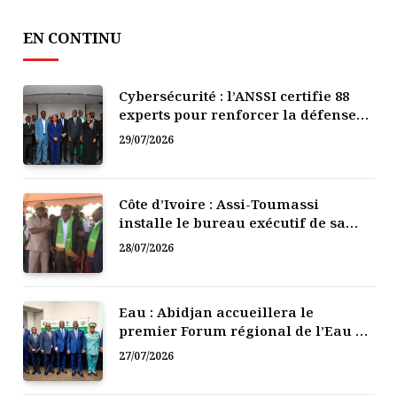
EN CONTINU
Cybersécurité : l’ANSSI certifie 88
experts pour renforcer la défense
numérique de la Côte d’Ivoire
29/07/2026
Côte d’Ivoire : Assi-Toumassi
installe le bureau exécutif de sa
mutuelle de développement
28/07/2026
Eau : Abidjan accueillera le
premier Forum régional de l’Eau de
l’Afrique de l’Ouest
27/07/2026