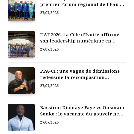
premier Forum régional de l’Eau de
l’Afrique de l’Ouest
27/07/2026
UAT 2026 : la Côte d’Ivoire affirme
son leadership numérique en
Afrique
27/07/2026
PPA-CI : une vague de démissions
redessine la recomposition
politique
27/07/2026
Bassirou Diomaye Faye vs Ousmane
Sonko : le vacarme du pouvoir ne
doit pas faire oublier les liens de la
27/07/2026
Fraternité