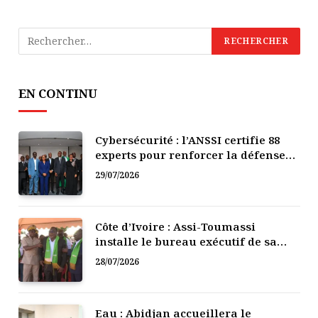
EN CONTINU
Cybersécurité : l’ANSSI certifie 88
experts pour renforcer la défense
numérique de la Côte d’Ivoire
29/07/2026
Côte d’Ivoire : Assi-Toumassi
installe le bureau exécutif de sa
mutuelle de développement
28/07/2026
Eau : Abidjan accueillera le