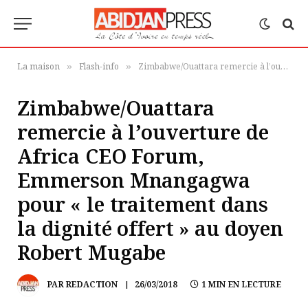
La maison
Flash-info
Zimbabwe/Ouattara remercie à l’ouverture de Africa CEO Forum, Emmerson Mnangagwa pour « le traitement dans la dignité offert » au doyen Robert Mugabe
»
»
Zimbabwe/Ouattara
remercie à l’ouverture de
Africa CEO Forum,
Emmerson Mnangagwa
pour « le traitement dans
la dignité offert » au doyen
Robert Mugabe
PAR
REDACTION
26/03/2018
1 MIN EN LECTURE