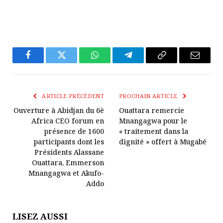
Facebook
Twitter
WhatsApp
Télégramme
Copier
E-
Le
mail
Lien
ARTICLE PRÉCÉDENT
PROCHAIN ARTICLE
Ouverture à Abidjan du 6è
Ouattara remercie
Africa CEO forum en
Mnangagwa pour le
présence de 1600
« traitement dans la
participants dont les
dignité » offert à Mugabé
Présidents Alassane
Ouattara, Emmerson
Mnangagwa et Akufo-
Addo
LISEZ AUSSI