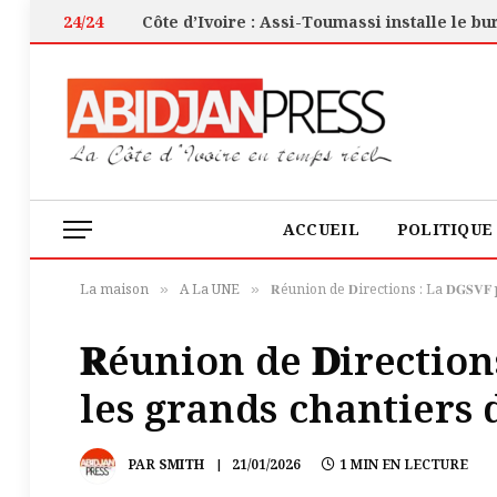
24/24
ACCUEIL
POLITIQUE
La maison
A La UNE
𝐑éunion de 𝐃irections : La 𝐃𝐆𝐒𝐕𝐅
»
»
𝐑éunion de 𝐃irections
les grands chantiers de 
PAR
SMITH
21/01/2026
1 MIN EN LECTURE