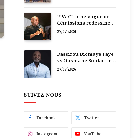
PPA-CI : une vague de
démissions redessine
la recomposition
27/07/2026
politique
Bassirou Diomaye Faye
vs Ousmane Sonko : le
vacarme du pouvoir ne
27/07/2026
doit pas faire oublier
les liens de la
Fraternité
SUIVEZ-NOUS
Facebook
Twitter
Instagram
YouTube