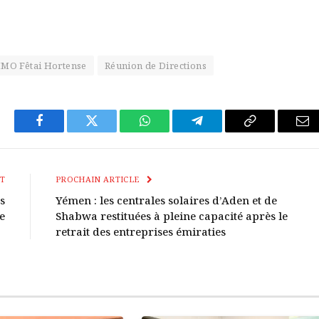
MO Fêtai Hortense
Réunion de Directions
Facebook
Twitter
WhatsApp
Télégramme
Copier
E-
Le
mai
Lien
T
PROCHAIN ARTICLE
s
Yémen : les centrales solaires d’Aden et de
e
Shabwa restituées à pleine capacité après le
retrait des entreprises émiraties