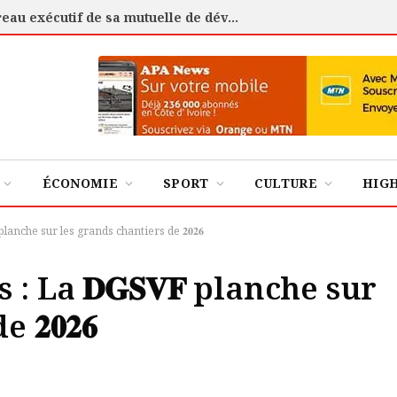
Côte d’Ivoire : Assi-Toumassi installe le bureau exécutif de sa mutuelle de développement
ÉCONOMIE
SPORT
CULTURE
HIG
 planche sur les grands chantiers de 𝟐𝟎𝟐𝟔
 : La 𝐃𝐆𝐒𝐕𝐅 planche sur
𝟐𝟎𝟐𝟔