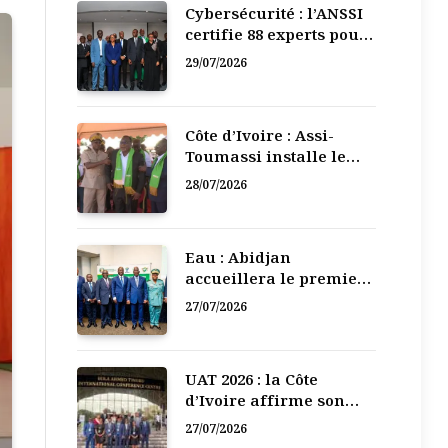
Cybersécurité : l’ANSSI
certifie 88 experts pour
renforcer la défense
29/07/2026
numérique de la Côte
d’Ivoire
Côte d’Ivoire : Assi-
Toumassi installe le
bureau exécutif de sa
28/07/2026
mutuelle de
développement
Eau : Abidjan
accueillera le premier
Forum régional de
27/07/2026
l’Eau de l’Afrique de
l’Ouest
UAT 2026 : la Côte
d’Ivoire affirme son
leadership numérique
27/07/2026
en Afrique