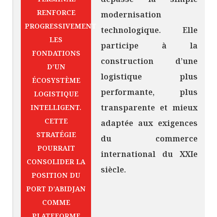
RENFORCE
modernisation
PROGRESSIVEMENT
technologique. Elle
LES
participe à la
FONDATIONS
construction d’une
D’UN
logistique plus
ÉCOSYSTÈME
performante, plus
LOGISTIQUE
transparente et mieux
INTELLIGENT.
CETTE
adaptée aux exigences
STRATÉGIE
du commerce
POURRAIT
international du XXIe
CONSOLIDER LA
siècle.
POSITION DU
PORT D’ABIDJAN
COMME
PLATEFORME