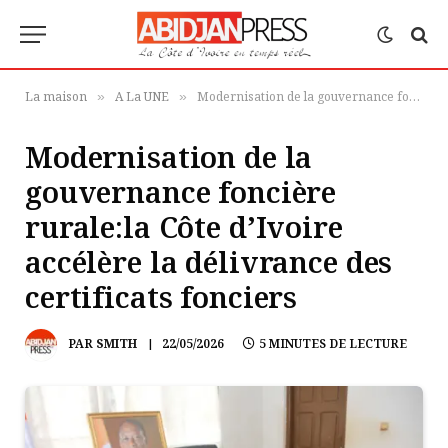
La maison
A La UNE
Modernisation de la gouvernance foncière rurale:la Côte d’Ivoire accélère la délivrance des certificats fonciers
»
»
Modernisation de la
gouvernance foncière
rurale:la Côte d’Ivoire
accélère la délivrance des
certificats fonciers
PAR
SMITH
22/05/2026
5 MINUTES DE LECTURE