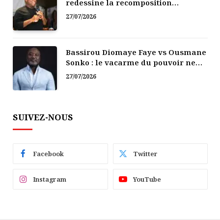
redessine la recomposition
politique
27/07/2026
Bassirou Diomaye Faye vs Ousmane
Sonko : le vacarme du pouvoir ne
doit pas faire oublier les liens de la
27/07/2026
Fraternité
SUIVEZ-NOUS
Facebook
Twitter
Instagram
YouTube