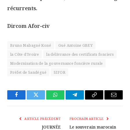
récurrents.
Dircom Afor-civ
Bruno Nabagné Koné
Gué Antoine GBEY
la Côte d'Ivoire
la délivrance des certificats fonciers
Modernisation de la gouvernance foncière rurale
Préfet de Sandégué
SIFOR
Facebook
Twitter
WhatsApp
Télégramme
Copier
E-
Le
mail
Lien
ARTICLE PRÉCÉDENT
PROCHAIN ARTICLE
JOURNÉE
Le souverain marocain