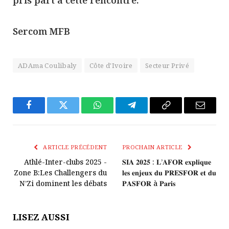
Sercom MFB
ADAma Coulibaly
Côte d'Ivoire
Secteur Privé
Facebook
Twitter
WhatsApp
Télégramme
Copier
E-
Le
mail
Lien
ARTICLE PRÉCÉDENT
PROCHAIN ARTICLE
Athlé-Inter-clubs 2025 -
𝐒𝐈𝐀 𝟐𝟎𝟐𝟓 : 𝐋’𝐀𝐅𝐎𝐑 𝐞𝐱𝐩𝐥𝐢𝐪𝐮𝐞
Zone B:Les Challengers du
𝐥𝐞𝐬 𝐞𝐧𝐣𝐞𝐮𝐱 𝐝𝐮 𝐏𝐑𝐄𝐒𝐅𝐎𝐑 𝐞𝐭 𝐝𝐮
N’Zi dominent les débats
𝐏𝐀𝐒𝐅𝐎𝐑 à 𝐏𝐚𝐫𝐢𝐬
LISEZ AUSSI