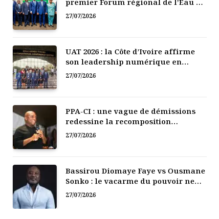
premier Forum régional de l’Eau de
l’Afrique de l’Ouest
27/07/2026
UAT 2026 : la Côte d’Ivoire affirme
son leadership numérique en
Afrique
27/07/2026
PPA-CI : une vague de démissions
redessine la recomposition
politique
27/07/2026
Bassirou Diomaye Faye vs Ousmane
Sonko : le vacarme du pouvoir ne
doit pas faire oublier les liens de la
27/07/2026
Fraternité