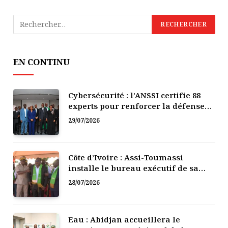
EN CONTINU
Cybersécurité : l’ANSSI certifie 88
experts pour renforcer la défense
numérique de la Côte d’Ivoire
29/07/2026
Côte d’Ivoire : Assi-Toumassi
installe le bureau exécutif de sa
mutuelle de développement
28/07/2026
Eau : Abidjan accueillera le