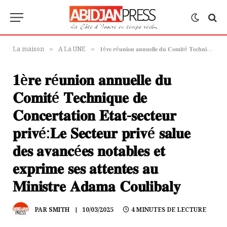
La maison
A La UNE
𝟏è𝐫𝐞 𝐫é𝐮𝐧𝐢𝐨𝐧 𝐚𝐧𝐧𝐮𝐞𝐥𝐥𝐞 𝐝𝐮 𝐂𝐨𝐦𝐢𝐭é 𝐓𝐞𝐜𝐡𝐧𝐢𝐪𝐮𝐞 𝐝𝐞 𝐂𝐨𝐧𝐜𝐞𝐫𝐭𝐚𝐭𝐢𝐨𝐧 𝐄𝐭𝐚𝐭-𝐬𝐞𝐜𝐭𝐞𝐮𝐫 𝐩𝐫𝐢𝐯é:𝐋𝐞 𝐒𝐞𝐜𝐭𝐞𝐮𝐫 𝐩𝐫𝐢𝐯é 𝐬𝐚𝐥𝐮𝐞 𝐝𝐞𝐬 𝐚𝐯𝐚𝐧𝐜é𝐞𝐬 𝐧𝐨𝐭𝐚𝐛𝐥𝐞𝐬 𝐞𝐭 𝐞𝐱𝐩𝐫𝐢𝐦𝐞 𝐬𝐞𝐬 𝐚𝐭𝐭𝐞𝐧𝐭𝐞𝐬 𝐚𝐮 𝐌𝐢𝐧𝐢𝐬𝐭𝐫𝐞 𝐀𝐝𝐚𝐦𝐚 𝐂𝐨𝐮𝐥𝐢𝐛𝐚𝐥𝐲
»
»
𝟏è𝐫𝐞 𝐫é𝐮𝐧𝐢𝐨𝐧 𝐚𝐧𝐧𝐮𝐞𝐥𝐥𝐞 𝐝𝐮
𝐂𝐨𝐦𝐢𝐭é 𝐓𝐞𝐜𝐡𝐧𝐢𝐪𝐮𝐞 𝐝𝐞
𝐂𝐨𝐧𝐜𝐞𝐫𝐭𝐚𝐭𝐢𝐨𝐧 𝐄𝐭𝐚𝐭-𝐬𝐞𝐜𝐭𝐞𝐮𝐫
𝐩𝐫𝐢𝐯é:𝐋𝐞 𝐒𝐞𝐜𝐭𝐞𝐮𝐫 𝐩𝐫𝐢𝐯é 𝐬𝐚𝐥𝐮𝐞
𝐝𝐞𝐬 𝐚𝐯𝐚𝐧𝐜é𝐞𝐬 𝐧𝐨𝐭𝐚𝐛𝐥𝐞𝐬 𝐞𝐭
𝐞𝐱𝐩𝐫𝐢𝐦𝐞 𝐬𝐞𝐬 𝐚𝐭𝐭𝐞𝐧𝐭𝐞𝐬 𝐚𝐮
𝐌𝐢𝐧𝐢𝐬𝐭𝐫𝐞 𝐀𝐝𝐚𝐦𝐚 𝐂𝐨𝐮𝐥𝐢𝐛𝐚𝐥𝐲
PAR
SMITH
10/03/2025
4 MINUTES DE LECTURE