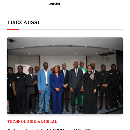
𝐟𝐨𝐧𝐜𝐢𝐞𝐫
LISEZ AUSSI
TECHNOLOGIE & DIGITAL