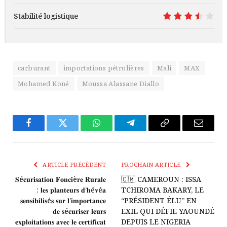
Stabilité logistique
7
carburant
importations pétrolières
Mali
MAX
Mohamed Koné
Moussa Alassane Diallo
Facebook
Twitter
WhatsApp
Télégramme
Copier
E-
Le
mail
Lien
ARTICLE PRÉCÉDENT
PROCHAIN ARTICLE
𝐒é𝐜𝐮𝐫𝐢𝐬𝐚𝐭𝐢𝐨𝐧 𝐅𝐨𝐧𝐜𝐢è𝐫𝐞 𝐑𝐮𝐫𝐚𝐥𝐞
🇨🇲 CAMEROUN : ISSA
: 𝐥𝐞𝐬 𝐩𝐥𝐚𝐧𝐭𝐞𝐮𝐫𝐬 𝐝’𝐡é𝐯é𝐚
TCHIROMA BAKARY, LE
𝐬𝐞𝐧𝐬𝐢𝐛𝐢𝐥𝐢𝐬é𝐬 𝐬𝐮𝐫 𝐥’𝐢𝐦𝐩𝐨𝐫𝐭𝐚𝐧𝐜𝐞
“PRÉSIDENT ÉLU” EN
𝐝𝐞 𝐬é𝐜𝐮𝐫𝐢𝐬𝐞𝐫 𝐥𝐞𝐮𝐫𝐬
EXIL QUI DÉFIE YAOUNDÉ
𝐞𝐱𝐩𝐥𝐨𝐢𝐭𝐚𝐭𝐢𝐨𝐧𝐬 𝐚𝐯𝐞𝐜 𝐥𝐞 𝐜𝐞𝐫𝐭𝐢𝐟𝐢𝐜𝐚𝐭
DEPUIS LE NIGERIA