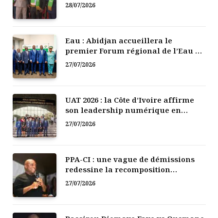
mutuelle de développement
28/07/2026
Eau : Abidjan accueillera le
premier Forum régional de l’Eau de
l’Afrique de l’Ouest
27/07/2026
UAT 2026 : la Côte d’Ivoire affirme
son leadership numérique en
Afrique
27/07/2026
PPA-CI : une vague de démissions
redessine la recomposition
politique
27/07/2026