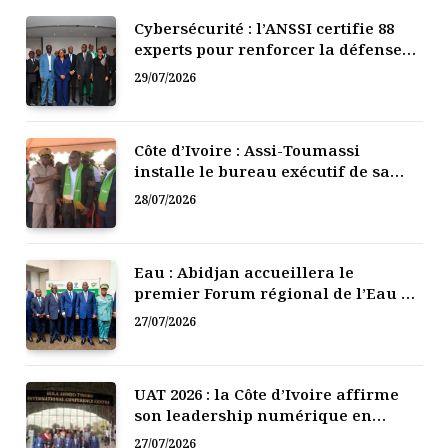
Cybersécurité : l’ANSSI certifie 88
experts pour renforcer la défense
numérique de la Côte d’Ivoire
29/07/2026
Côte d’Ivoire : Assi-Toumassi
installe le bureau exécutif de sa
mutuelle de développement
28/07/2026
Eau : Abidjan accueillera le
premier Forum régional de l’Eau de
l’Afrique de l’Ouest
27/07/2026
UAT 2026 : la Côte d’Ivoire affirme
son leadership numérique en
Afrique
27/07/2026