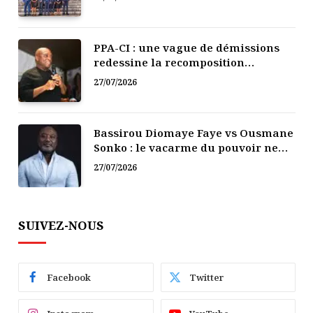
PPA-CI : une vague de démissions
redessine la recomposition
politique
27/07/2026
Bassirou Diomaye Faye vs Ousmane
Sonko : le vacarme du pouvoir ne
doit pas faire oublier les liens de la
27/07/2026
Fraternité
SUIVEZ-NOUS
Facebook
Twitter