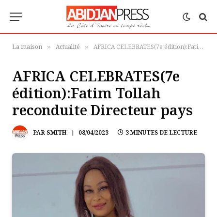
La maison
Actualité
AFRICA CELEBRATES(7e édition):Fatim Tollah reconduite Directeur pays
»
»
AFRICA CELEBRATES(7e
édition):Fatim Tollah
reconduite Directeur pays
PAR
SMITH
08/04/2023
3 MINUTES DE LECTURE