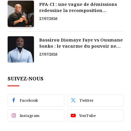
PPA-CI : une vague de démissions
redessine la recomposition
politique
27/07/2026
Bassirou Diomaye Faye vs Ousmane
Sonko : le vacarme du pouvoir ne
doit pas faire oublier les liens de la
27/07/2026
Fraternité
SUIVEZ-NOUS
Facebook
Twitter
Instagram
YouTube