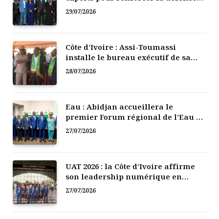
numérique de la Côte d’Ivoire
29/07/2026
Côte d’Ivoire : Assi-Toumassi
installe le bureau exécutif de sa
mutuelle de développement
28/07/2026
Eau : Abidjan accueillera le
premier Forum régional de l’Eau de
l’Afrique de l’Ouest
27/07/2026
UAT 2026 : la Côte d’Ivoire affirme
son leadership numérique en
Afrique
27/07/2026