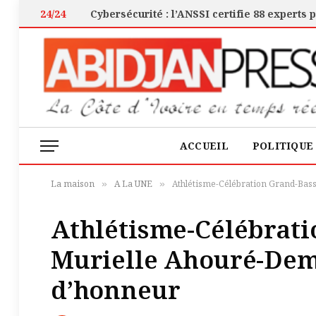
24/24
ACCUEIL
POLITIQUE
La maison
A La UNE
Athlétisme-Célébration Grand-Bas
»
»
Athlétisme-Célébrat
Murielle Ahouré-Demp
d’honneur