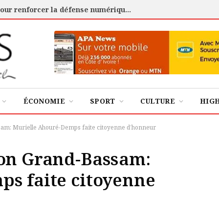
Cybersécurité : l’ANSSI certifie 88 experts pour renforcer la défense numérique de la Côte d’Ivoire
ÉCONOMIE
SPORT
CULTURE
HIG
sam: Murielle Ahouré-Demps faite citoyenne d’honneur
ion Grand-Bassam:
s faite citoyenne