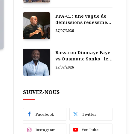
PPA-CI : une vague de
démissions redessine
la recomposition
27/07/2026
politique
Bassirou Diomaye Faye
vs Ousmane Sonko : le
vacarme du pouvoir ne
27/07/2026
doit pas faire oublier
les liens de la
Fraternité
SUIVEZ-NOUS
Facebook
Twitter
Instagram
YouTube