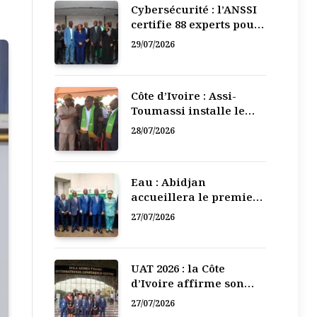
Cybersécurité : l’ANSSI
certifie 88 experts pour
renforcer la défense
29/07/2026
numérique de la Côte
d’Ivoire
Côte d’Ivoire : Assi-
Toumassi installe le
bureau exécutif de sa
28/07/2026
mutuelle de
développement
Eau : Abidjan
accueillera le premier
Forum régional de
27/07/2026
l’Eau de l’Afrique de
l’Ouest
UAT 2026 : la Côte
d’Ivoire affirme son
leadership numérique
27/07/2026
en Afrique