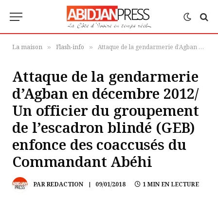
La maison
Flash-info
Attaque de la gendarmerie d’Agban en décembre 2012/ Un officier du groupement de l’escadron blindé (GEB) enfonce des coaccusés du Commandant Abéhi
»
»
Attaque de la gendarmerie
d’Agban en décembre 2012/
Un officier du groupement
de l’escadron blindé (GEB)
enfonce des coaccusés du
Commandant Abéhi
PAR
REDACTION
09/01/2018
1 MIN EN LECTURE