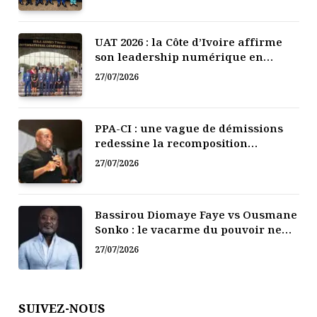
UAT 2026 : la Côte d’Ivoire affirme
son leadership numérique en
Afrique
27/07/2026
PPA-CI : une vague de démissions
redessine la recomposition
politique
27/07/2026
Bassirou Diomaye Faye vs Ousmane
Sonko : le vacarme du pouvoir ne
doit pas faire oublier les liens de la
27/07/2026
Fraternité
SUIVEZ-NOUS