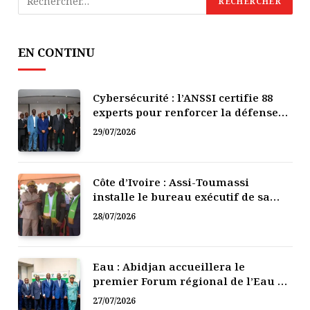
EN CONTINU
Cybersécurité : l’ANSSI certifie 88
experts pour renforcer la défense
numérique de la Côte d’Ivoire
29/07/2026
Côte d’Ivoire : Assi-Toumassi
installe le bureau exécutif de sa
mutuelle de développement
28/07/2026
Eau : Abidjan accueillera le
premier Forum régional de l’Eau de
l’Afrique de l’Ouest
27/07/2026