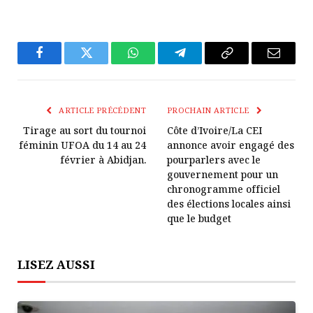
Facebook
Twitter
WhatsApp
Télégramme
Copier
E-
Le
mail
Lien
ARTICLE PRÉCÉDENT
PROCHAIN ARTICLE
Tirage au sort du tournoi
Côte d’Ivoire/La CEI
féminin UFOA du 14 au 24
annonce avoir engagé des
février à Abidjan.
pourparlers avec le
gouvernement pour un
chronogramme officiel
des élections locales ainsi
que le budget
LISEZ AUSSI