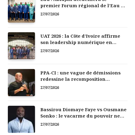
premier Forum régional de l’Eau de
l’Afrique de l’Ouest
27/07/2026
UAT 2026 : la Côte d’Ivoire affirme
son leadership numérique en
Afrique
27/07/2026
PPA-CI : une vague de démissions
redessine la recomposition
politique
27/07/2026
Bassirou Diomaye Faye vs Ousmane
Sonko : le vacarme du pouvoir ne
doit pas faire oublier les liens de la
27/07/2026
Fraternité