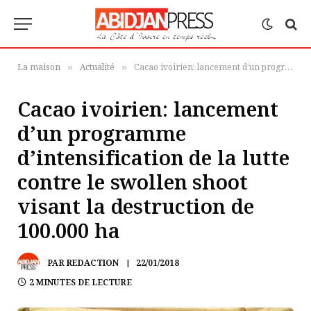
La maison
Actualité
Cacao ivoirien: lancement d’un programme d’intensification de la lutte contre le swollen shoot visant la destruction de 100.000 ha
»
»
Cacao ivoirien: lancement
d’un programme
d’intensification de la lutte
contre le swollen shoot
visant la destruction de
100.000 ha
PAR
REDACTION
22/01/2018
2 MINUTES DE LECTURE