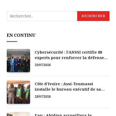
EN CONTINU
Cybersécurité : l’ANSSI certifie 88
experts pour renforcer la défense
numérique de la Côte d’Ivoire
29/07/2026
Côte d’Ivoire : Assi-Toumassi
installe le bureau exécutif de sa
mutuelle de développement
28/07/2026
Eau : Abidjan accueillera le