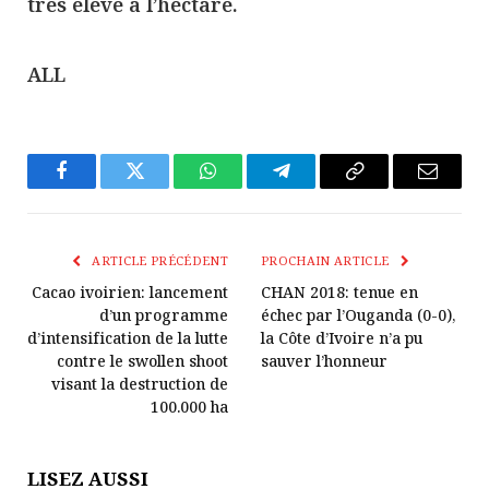
très élevé à l’hectare.
ALL
Facebook
Twitter
WhatsApp
Télégramme
Copier
E-
Le
mail
Lien
ARTICLE PRÉCÉDENT
PROCHAIN ARTICLE
Cacao ivoirien: lancement
CHAN 2018: tenue en
d’un programme
échec par l’Ouganda (0-0),
d’intensification de la lutte
la Côte d’Ivoire n’a pu
contre le swollen shoot
sauver l’honneur
visant la destruction de
100.000 ha
LISEZ AUSSI