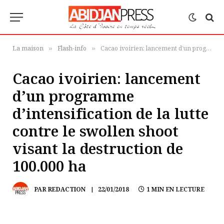
La maison
Flash-info
Cacao ivoirien: lancement d’un programme d’intensification de la lutte contre le swollen shoot visant la destruction de 100.000 ha
»
»
Cacao ivoirien: lancement
d’un programme
d’intensification de la lutte
contre le swollen shoot
visant la destruction de
100.000 ha
PAR
REDACTION
22/01/2018
1 MIN EN LECTURE