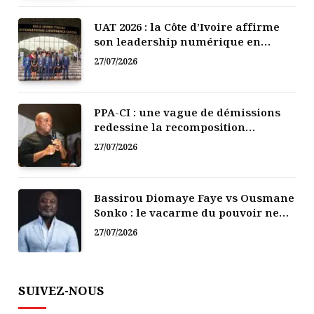
UAT 2026 : la Côte d’Ivoire affirme
son leadership numérique en
Afrique
27/07/2026
PPA-CI : une vague de démissions
redessine la recomposition
politique
27/07/2026
Bassirou Diomaye Faye vs Ousmane
Sonko : le vacarme du pouvoir ne
doit pas faire oublier les liens de la
27/07/2026
Fraternité
SUIVEZ-NOUS