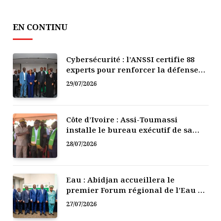
EN CONTINU
Cybersécurité : l’ANSSI certifie 88
experts pour renforcer la défense
numérique de la Côte d’Ivoire
29/07/2026
Côte d’Ivoire : Assi-Toumassi
installe le bureau exécutif de sa
mutuelle de développement
28/07/2026
Eau : Abidjan accueillera le
premier Forum régional de l’Eau de
l’Afrique de l’Ouest
27/07/2026