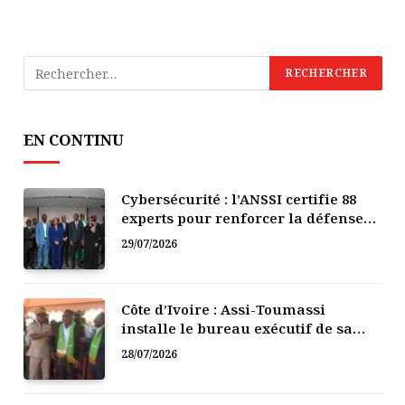
EN CONTINU
Cybersécurité : l’ANSSI certifie 88
experts pour renforcer la défense
numérique de la Côte d’Ivoire
29/07/2026
Côte d’Ivoire : Assi-Toumassi
installe le bureau exécutif de sa
mutuelle de développement
28/07/2026