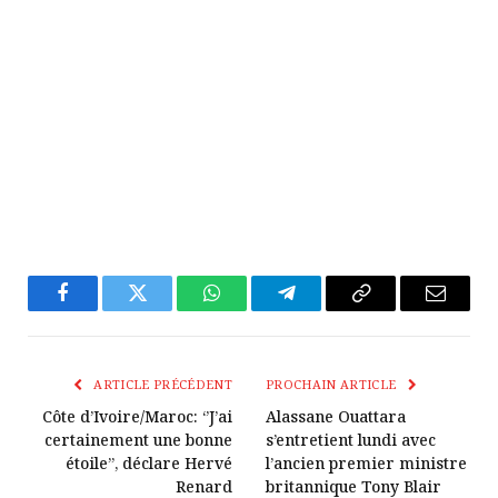
Facebook
Twitter
WhatsApp
Télégramme
Copier
E-
Le
mail
Lien
ARTICLE PRÉCÉDENT
PROCHAIN ARTICLE
Côte d’Ivoire/Maroc: ‘’J’ai
Alassane Ouattara
certainement une bonne
s’entretient lundi avec
étoile’’, déclare Hervé
l’ancien premier ministre
Renard
britannique Tony Blair