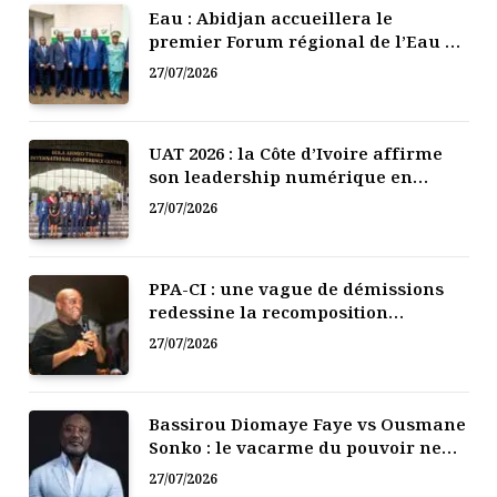
Eau : Abidjan accueillera le
premier Forum régional de l’Eau de
l’Afrique de l’Ouest
27/07/2026
UAT 2026 : la Côte d’Ivoire affirme
son leadership numérique en
Afrique
27/07/2026
PPA-CI : une vague de démissions
redessine la recomposition
politique
27/07/2026
Bassirou Diomaye Faye vs Ousmane
Sonko : le vacarme du pouvoir ne
doit pas faire oublier les liens de la
27/07/2026
Fraternité