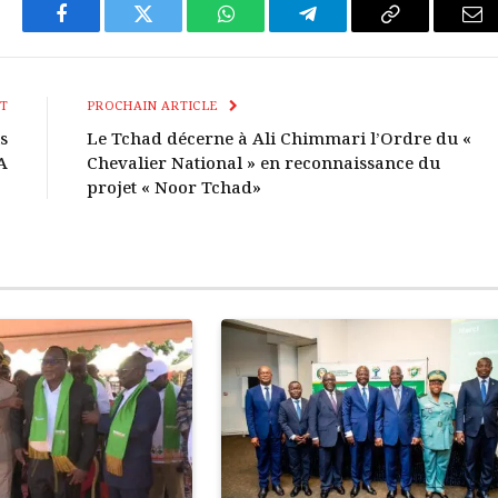
Facebook
Twitter
WhatsApp
Télégramme
Copier
E-
Le
mai
Lien
T
PROCHAIN ARTICLE
s
Le Tchad décerne à Ali Chimmari l’Ordre du «
A
Chevalier National » en reconnaissance du
projet « Noor Tchad»