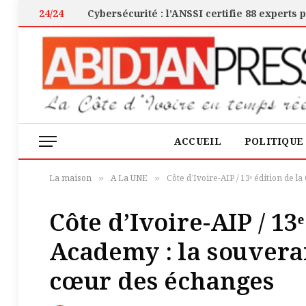
24/24
ACCUEIL
POLITIQUE
La maison
A La UNE
Côte d’Ivoire-AIP / 13ᵉ édition de
»
»
Côte d’Ivoire-AIP / 13
Academy : la souver
cœur des échanges