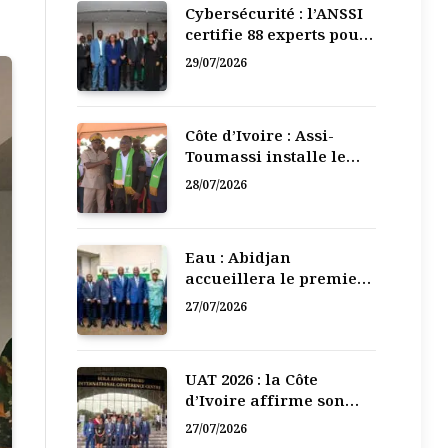
Cybersécurité : l’ANSSI
certifie 88 experts pour
renforcer la défense
29/07/2026
numérique de la Côte
d’Ivoire
Côte d’Ivoire : Assi-
Toumassi installe le
bureau exécutif de sa
28/07/2026
mutuelle de
développement
Eau : Abidjan
accueillera le premier
Forum régional de
27/07/2026
l’Eau de l’Afrique de
l’Ouest
UAT 2026 : la Côte
d’Ivoire affirme son
leadership numérique
27/07/2026
en Afrique