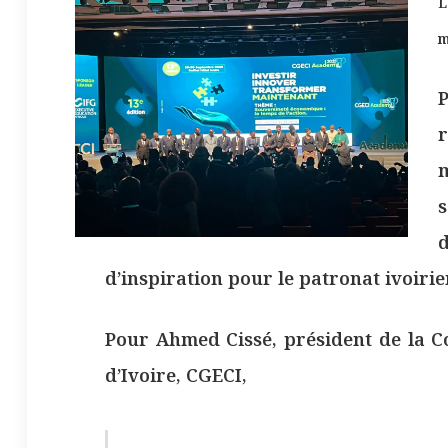
L
m
P
r
d’inspiration pour le patronat ivoirie
Pour Ahmed Cissé, président de la C
d’Ivoire, CGECI,