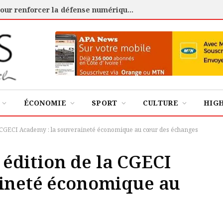
Cybersécurité : l’ANSSI certifie 88 experts pour renforcer la défense numérique de la Côte d’Ivoire
ÉCONOMIE
SPORT
CULTURE
HIG
 la CGECI Academy : la souveraineté économique au cœur des échanges
ᵉ édition de la CGECI
aineté économique au