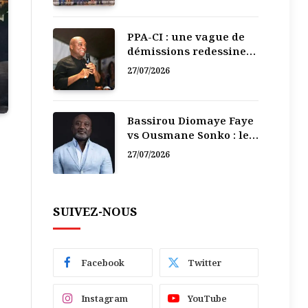
PPA-CI : une vague de
démissions redessine
la recomposition
27/07/2026
politique
Bassirou Diomaye Faye
vs Ousmane Sonko : le
vacarme du pouvoir ne
27/07/2026
doit pas faire oublier
les liens de la
Fraternité
SUIVEZ-NOUS
Facebook
Twitter
Instagram
YouTube