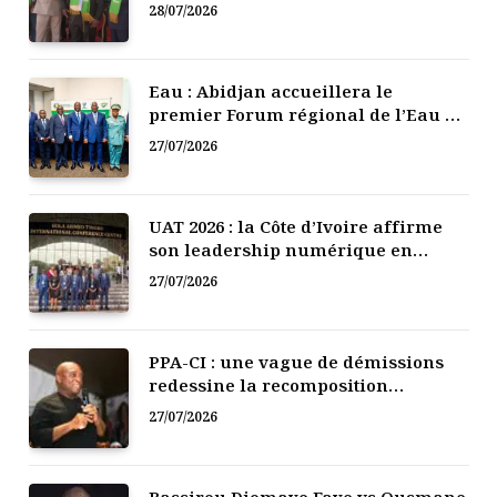
mutuelle de développement
28/07/2026
Eau : Abidjan accueillera le
premier Forum régional de l’Eau de
l’Afrique de l’Ouest
27/07/2026
UAT 2026 : la Côte d’Ivoire affirme
son leadership numérique en
Afrique
27/07/2026
PPA-CI : une vague de démissions
redessine la recomposition
politique
27/07/2026