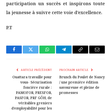
participation un succès et inspirons toute
la jeunesse à suivre cette voie d’excellence.
P.T
Facebook
Twitter
WhatsApp
Télégramme
Copier
E-
Le
mail
Lien
ARTICLE PRÉCÉDENT
PROCHAIN ARTICLE
Ouattara travaille pour
Brunch du Poulet de Nancy
vous- Sécurisation
/ une première édition
foncière rurale :
savoureuse et pleine de
PAMOFOR, PRESFOR,
promesses
PASFOR, PRF GÔH, de
véritables greniers
d’employabilité pour les