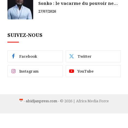
Sonko : le vacarme du pouvoir ne
doit pas faire oublier les liens de la
27/07/2026
Fraternité
SUIVEZ-NOUS
Facebook
Twitter
Instagram
YouTube
-
abidjanpress.com
- © 2026 | Africa Media Force