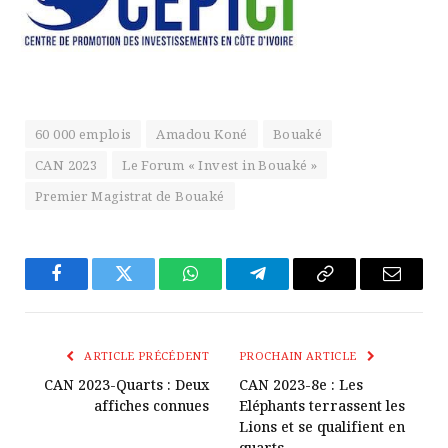
60 000 emplois
Amadou Koné
Bouaké
CAN 2023
Le Forum « Invest in Bouaké »
Premier Magistrat de Bouaké
Facebook
Twitter
WhatsApp
Télégramme
Copier
E-
Le
mail
Lien
ARTICLE PRÉCÉDENT
PROCHAIN ARTICLE
CAN 2023-Quarts : Deux
CAN 2023-8e : Les
affiches connues
Eléphants terrassent les
Lions et se qualifient en
quarts