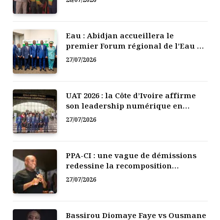
Eau : Abidjan accueillera le
premier Forum régional de l’Eau de
l’Afrique de l’Ouest
27/07/2026
UAT 2026 : la Côte d’Ivoire affirme
son leadership numérique en
Afrique
27/07/2026
PPA-CI : une vague de démissions
redessine la recomposition
politique
27/07/2026
Bassirou Diomaye Faye vs Ousmane