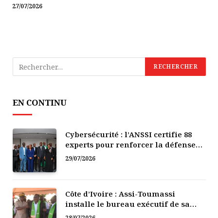
27/07/2026
EN CONTINU
Cybersécurité : l’ANSSI certifie 88
experts pour renforcer la défense
numérique de la Côte d’Ivoire
29/07/2026
Côte d’Ivoire : Assi-Toumassi
installe le bureau exécutif de sa
mutuelle de développement
28/07/2026