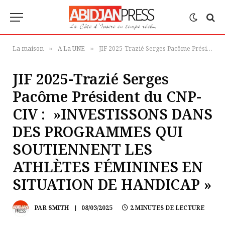
La maison
A La UNE
JIF 2025-Trazié Serges Pacôme Président du CNP-CIV : »INVESTISSONS DANS DES PROGRAMMES QUI SOUTIENNENT LES ATHLÈTES FÉMININES EN SITUATION DE HANDICAP »
»
»
JIF 2025-Trazié Serges
Pacôme Président du CNP-
CIV : »INVESTISSONS DANS
DES PROGRAMMES QUI
SOUTIENNENT LES
ATHLÈTES FÉMININES EN
SITUATION DE HANDICAP »
PAR
SMITH
08/03/2025
2 MINUTES DE LECTURE