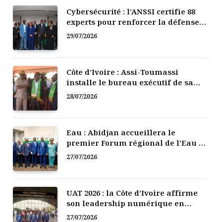
Cybersécurité : l’ANSSI certifie 88
experts pour renforcer la défense
numérique de la Côte d’Ivoire
29/07/2026
Côte d’Ivoire : Assi-Toumassi
installe le bureau exécutif de sa
mutuelle de développement
28/07/2026
Eau : Abidjan accueillera le
premier Forum régional de l’Eau de
l’Afrique de l’Ouest
27/07/2026
UAT 2026 : la Côte d’Ivoire affirme
son leadership numérique en
Afrique
27/07/2026