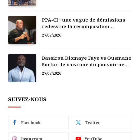
PPA-CI : une vague de démissions
redessine la recomposition
politique
27/07/2026
Bassirou Diomaye Faye vs Ousmane
Sonko : le vacarme du pouvoir ne
doit pas faire oublier les liens de la
27/07/2026
Fraternité
SUIVEZ-NOUS
Facebook
Twitter
Instagram
YouTube