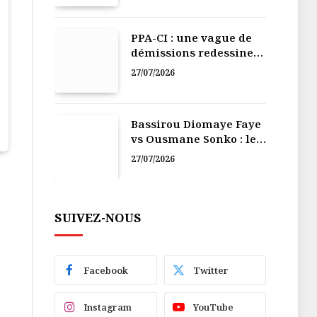
PPA-CI : une vague de
démissions redessine
la recomposition
27/07/2026
politique
Bassirou Diomaye Faye
vs Ousmane Sonko : le
vacarme du pouvoir ne
27/07/2026
doit pas faire oublier
les liens de la
Fraternité
SUIVEZ-NOUS
Facebook
Twitter
Instagram
YouTube