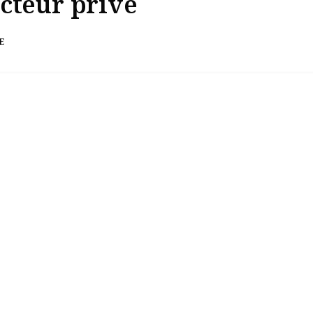
cteur privé
E