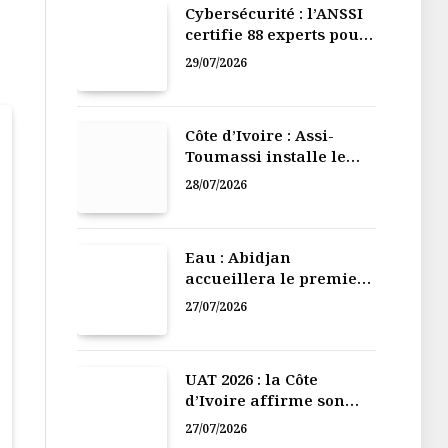
Cybersécurité : l’ANSSI
certifie 88 experts pour
renforcer la défense
29/07/2026
numérique de la Côte
d’Ivoire
Côte d’Ivoire : Assi-
Toumassi installe le
bureau exécutif de sa
28/07/2026
mutuelle de
développement
Eau : Abidjan
accueillera le premier
Forum régional de
27/07/2026
l’Eau de l’Afrique de
l’Ouest
UAT 2026 : la Côte
d’Ivoire affirme son
leadership numérique
27/07/2026
en Afrique