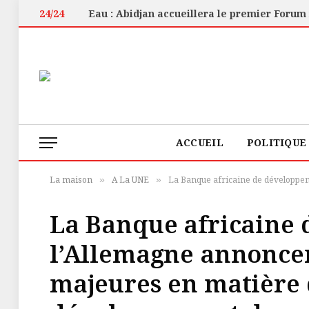
24/24
ACCUEIL
POLITIQUE
La maison
A La UNE
La Banque africaine de développeme
»
»
La Banque africaine 
l’Allemagne annoncen
majeures en matière d