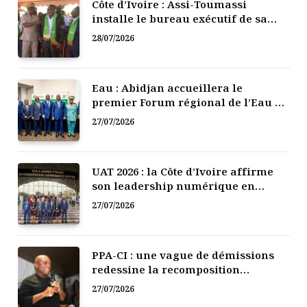
Côte d’Ivoire : Assi-Toumassi
installe le bureau exécutif de sa
mutuelle de développement
28/07/2026
Eau : Abidjan accueillera le
premier Forum régional de l’Eau de
l’Afrique de l’Ouest
27/07/2026
UAT 2026 : la Côte d’Ivoire affirme
son leadership numérique en
Afrique
27/07/2026
PPA-CI : une vague de démissions
redessine la recomposition
politique
27/07/2026