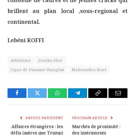
constellé de cadres et de jeunes cracks qui
brillent au plan local ,sous-regional et
continental.
Lebéni KOFFI
athletisme
Jessika Gbaï
Ligue de Diamant Shanghai
Maboundou Koné
Facebook
Twitter
WhatsApp
Télégramme
Copier
E-
Le
mail
Lien
ARTICLE PRÉCÉDENT
PROCHAIN ARTICLE
Affaires étrangères : les
Marchés de proximité :
défis (autres que Trump)
des instruments