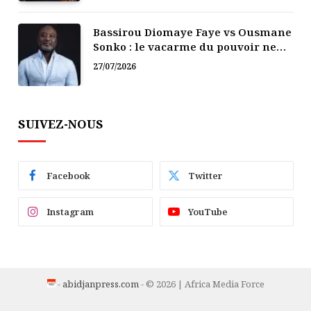
Bassirou Diomaye Faye vs Ousmane
Sonko : le vacarme du pouvoir ne
doit pas faire oublier les liens de la
27/07/2026
Fraternité
SUIVEZ-NOUS
Facebook
Twitter
Instagram
YouTube
-
abidjanpress.com
- © 2026 | Africa Media Force