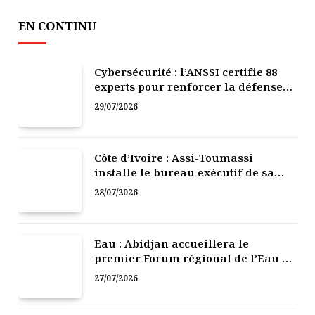
EN CONTINU
Cybersécurité : l’ANSSI certifie 88
experts pour renforcer la défense
numérique de la Côte d’Ivoire
29/07/2026
Côte d’Ivoire : Assi-Toumassi
installe le bureau exécutif de sa
mutuelle de développement
28/07/2026
Eau : Abidjan accueillera le
premier Forum régional de l’Eau de
l’Afrique de l’Ouest
27/07/2026