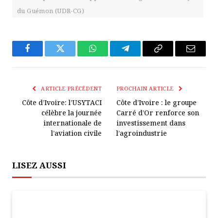
du Guémon (UDR-CG)
Facebook
Twitter
WhatsApp
Télégramme
Copier
E-
Le
mail
Lien
ARTICLE PRÉCÉDENT
PROCHAIN ARTICLE
Côte d’Ivoire: l’USYTACI
Côte d’Ivoire : le groupe
célèbre la journée
Carré d’Or renforce son
internationale de
investissement dans
l’aviation civile
l’agroindustrie
LISEZ AUSSI