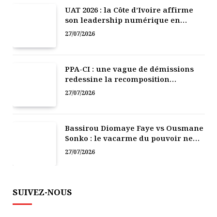
UAT 2026 : la Côte d’Ivoire affirme
son leadership numérique en
Afrique
27/07/2026
PPA-CI : une vague de démissions
redessine la recomposition
politique
27/07/2026
Bassirou Diomaye Faye vs Ousmane
Sonko : le vacarme du pouvoir ne
doit pas faire oublier les liens de la
27/07/2026
Fraternité
SUIVEZ-NOUS