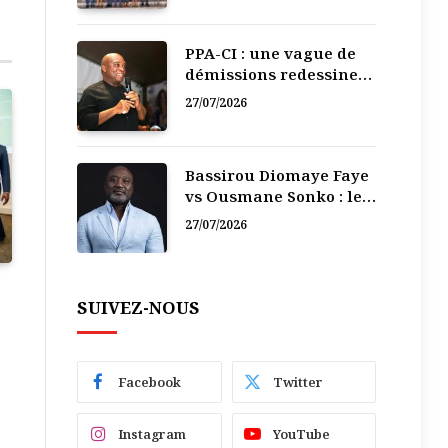
PPA-CI : une vague de
démissions redessine
la recomposition
27/07/2026
politique
Bassirou Diomaye Faye
vs Ousmane Sonko : le
vacarme du pouvoir ne
27/07/2026
doit pas faire oublier
les liens de la
Fraternité
SUIVEZ-NOUS
Facebook
Twitter
Instagram
YouTube