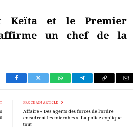
nt Keïta et le Premier
 affirme un chef de la
Facebook
Twitter
WhatsApp
Télégramme
Copier
E-
Le
mai
Lien
T
PROCHAIN ARTICLE
s
Affaire « Des agents des forces de l’ordre
0
encadrent les microbes »: La police explique
tout