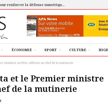
Cybersécurité : l’ANSSI certifie 88 experts pour renforcer la défense numérique de la Côte d’Ivoire
ÉCONOMIE
SPORT
CULTURE
HIG
mier ministre arrêtés, affirme un chef de la mutinerie
ïta et le Premier ministre
hef de la mutinerie
E