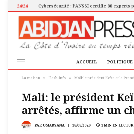
24/24
ACCUEIL
POLITIQUE
La maison
Flash-info
Mali: le président Keïta et le Pre
»
»
Mali: le président Ke
arrêtés, affirme un c
PAR
OMARSANA
18/08/2020
1 MIN EN LECTUR