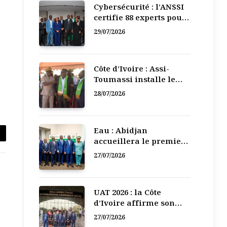
Cybersécurité : l’ANSSI
certifie 88 experts pour
renforcer la défense
29/07/2026
numérique de la Côte
d’Ivoire
Côte d’Ivoire : Assi-
Toumassi installe le
bureau exécutif de sa
28/07/2026
mutuelle de
développement
Eau : Abidjan
accueillera le premier
Forum régional de
27/07/2026
l
l’Eau de l’Afrique de
l’Ouest
UAT 2026 : la Côte
d’Ivoire affirme son
leadership numérique
27/07/2026
en Afrique