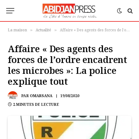
La maison
Actualité
Affaire « Des agents des forces de l’ordre encadrent les microbes »: La police explique tout
»
»
Affaire « Des agents des
forces de l’ordre encadrent
les microbes »: La police
explique tout
PAR
OMARSANA
19/08/2020
2 MINUTES DE LECTURE