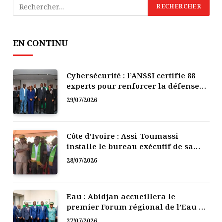
EN CONTINU
Cybersécurité : l’ANSSI certifie 88
experts pour renforcer la défense
numérique de la Côte d’Ivoire
29/07/2026
Côte d’Ivoire : Assi-Toumassi
installe le bureau exécutif de sa
mutuelle de développement
28/07/2026
Eau : Abidjan accueillera le
premier Forum régional de l’Eau de
l’Afrique de l’Ouest
27/07/2026