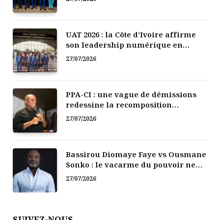
UAT 2026 : la Côte d’Ivoire affirme
son leadership numérique en
Afrique
27/07/2026
PPA-CI : une vague de démissions
redessine la recomposition
politique
27/07/2026
Bassirou Diomaye Faye vs Ousmane
Sonko : le vacarme du pouvoir ne
doit pas faire oublier les liens de la
27/07/2026
Fraternité
SUIVEZ-NOUS