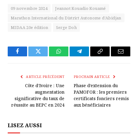
09 novembre 2024
Jeannot Kouadio Kouamé
Marathon International du District Autonome d'Abidjan
MIDAA 20e édition
Serge Doh
Facebook
Twitter
WhatsApp
Télégramme
Copier
E-
Le
mail
Lien
ARTICLE PRÉCÉDENT
PROCHAIN ARTICLE
Côte d’Ivoire : Une
Phase d’extension du
augmentation
PAMOFOR : les premiers
significative du taux de
certificats fonciers remis
réussite au BEPC en 2024
aux bénéficiaires
LISEZ AUSSI