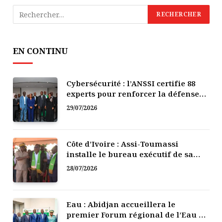
EN CONTINU
Cybersécurité : l’ANSSI certifie 88
experts pour renforcer la défense
numérique de la Côte d’Ivoire
29/07/2026
Côte d’Ivoire : Assi-Toumassi
installe le bureau exécutif de sa
mutuelle de développement
28/07/2026
Eau : Abidjan accueillera le
premier Forum régional de l’Eau de