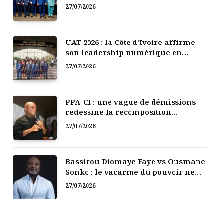
l’Afrique de l’Ouest
27/07/2026
UAT 2026 : la Côte d’Ivoire affirme
son leadership numérique en
Afrique
27/07/2026
PPA-CI : une vague de démissions
redessine la recomposition
politique
27/07/2026
Bassirou Diomaye Faye vs Ousmane
Sonko : le vacarme du pouvoir ne
doit pas faire oublier les liens de la
27/07/2026
Fraternité