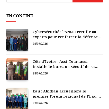
EN CONTINU
Cybersécurité : l’ANSSI certifie 88
experts pour renforcer la défense
numérique de la Côte d’Ivoire
29/07/2026
Côte d’Ivoire : Assi-Toumassi
installe le bureau exécutif de sa
mutuelle de développement
28/07/2026
Eau : Abidjan accueillera le
premier Forum régional de l’Eau de
l’Afrique de l’Ouest
27/07/2026