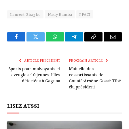
Laurent Gbagbo
Nady Bamba
PPACI
Facebook
Twitter
WhatsApp
Télégramme
Copier
E-
Le
mail
Lien
ARTICLE PRÉCÉDENT
PROCHAIN ARTICLE
Sports pour malvoyants et
Mutuelle des
aveugles :10 jeunes filles
ressortissants de
détectées à Gagnoa
Gonaté:Arsène Gossé Tibé
élu président
LISEZ AUSSI