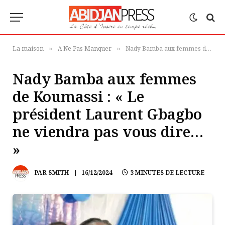
La maison
A Ne Pas Manquer
Nady Bamba aux femmes de Koumassi : « Le président Laurent Gbagbo ne viendra pas vous dire… »
»
»
Nady Bamba aux femmes
de Koumassi : « Le
président Laurent Gbagbo
ne viendra pas vous dire…
»
PAR
SMITH
16/12/2024
3 MINUTES DE LECTURE