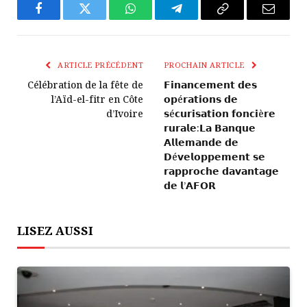
Facebook
Twitter
WhatsApp
Télégramme
Copier
E-
Le
mail
Lien
ARTICLE PRÉCÉDENT
PROCHAIN ARTICLE
Célébration de la fête de
𝗙𝗶𝗻𝗮𝗻𝗰𝗲𝗺𝗲𝗻𝘁 𝗱𝗲𝘀
l’Aïd-el-fitr en Côte
𝗼𝗽é𝗿𝗮𝘁𝗶𝗼𝗻𝘀 𝗱𝗲
d’Ivoire
𝘀é𝗰𝘂𝗿𝗶𝘀𝗮𝘁𝗶𝗼𝗻 𝗳𝗼𝗻𝗰𝗶è𝗿𝗲
𝗿𝘂𝗿𝗮𝗹𝗲:𝗟𝗮 𝗕𝗮𝗻𝗾𝘂𝗲
𝗔𝗹𝗹𝗲𝗺𝗮𝗻𝗱𝗲 𝗱𝗲
𝗗é𝘃𝗲𝗹𝗼𝗽𝗽𝗲𝗺𝗲𝗻𝘁 𝘀𝗲
𝗿𝗮𝗽𝗽𝗿𝗼𝗰𝗵𝗲 𝗱𝗮𝘃𝗮𝗻𝘁𝗮𝗴𝗲
𝗱𝗲 𝗹’𝗔𝗙𝗢𝗥
LISEZ AUSSI