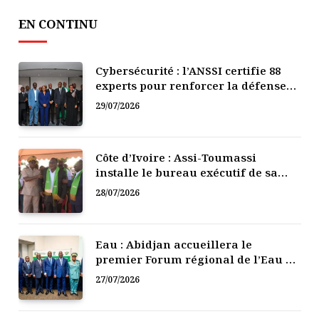
EN CONTINU
Cybersécurité : l’ANSSI certifie 88
experts pour renforcer la défense
numérique de la Côte d’Ivoire
29/07/2026
Côte d’Ivoire : Assi-Toumassi
installe le bureau exécutif de sa
mutuelle de développement
28/07/2026
Eau : Abidjan accueillera le
premier Forum régional de l’Eau de
l’Afrique de l’Ouest
27/07/2026