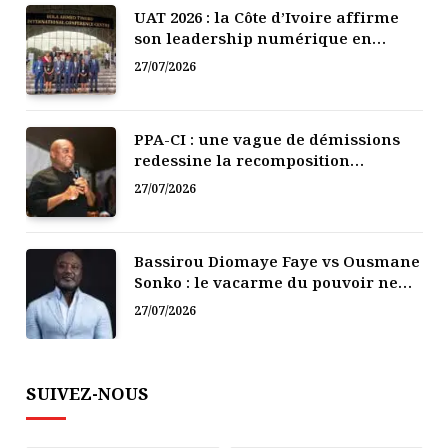
UAT 2026 : la Côte d’Ivoire affirme
son leadership numérique en
Afrique
27/07/2026
PPA-CI : une vague de démissions
redessine la recomposition
politique
27/07/2026
Bassirou Diomaye Faye vs Ousmane
Sonko : le vacarme du pouvoir ne
doit pas faire oublier les liens de la
27/07/2026
Fraternité
SUIVEZ-NOUS