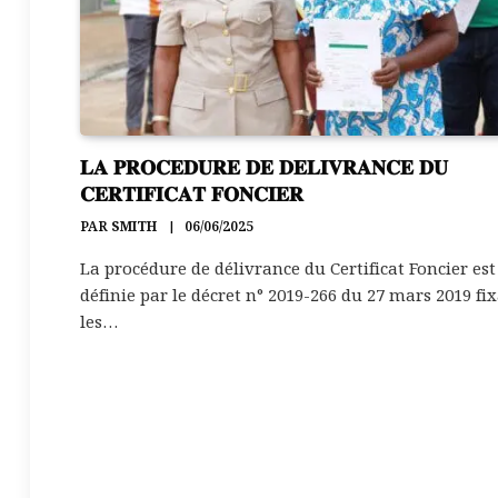
𝐋𝐀 𝐏𝐑𝐎𝐂𝐄𝐃𝐔𝐑𝐄 𝐃𝐄 𝐃𝐄𝐋𝐈𝐕𝐑𝐀𝐍𝐂𝐄 𝐃𝐔
𝐂𝐄𝐑𝐓𝐈𝐅𝐈𝐂𝐀𝐓 𝐅𝐎𝐍𝐂𝐈𝐄𝐑
PAR
SMITH
06/06/2025
La procédure de délivrance du Certificat Foncier est
définie par le décret n° 2019-266 du 27 mars 2019 fi
les…