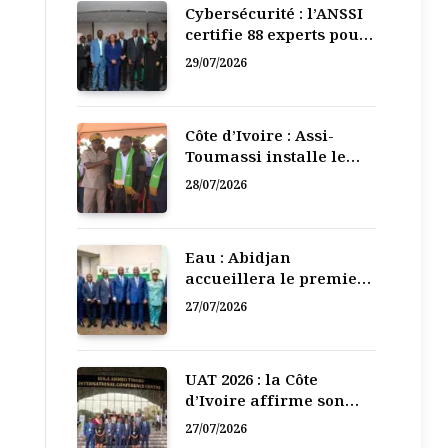
Cybersécurité : l’ANSSI
certifie 88 experts pour
renforcer la défense
29/07/2026
numérique de la Côte
d’Ivoire
Côte d’Ivoire : Assi-
Toumassi installe le
bureau exécutif de sa
28/07/2026
mutuelle de
développement
Eau : Abidjan
accueillera le premier
Forum régional de
27/07/2026
l’Eau de l’Afrique de
l’Ouest
UAT 2026 : la Côte
d’Ivoire affirme son
leadership numérique
27/07/2026
en Afrique