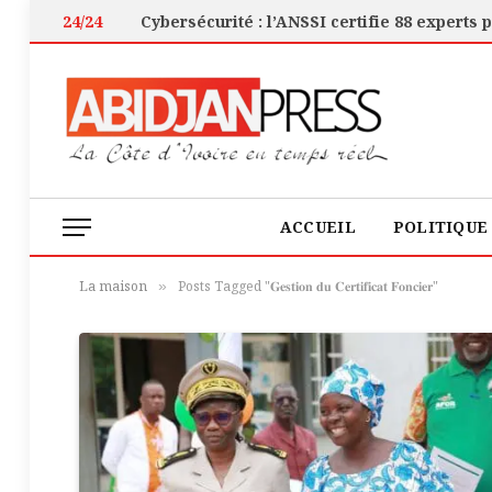
24/24
ACCUEIL
POLITIQUE
La maison
Posts Tagged "𝐆𝐞𝐬𝐭𝐢𝐨𝐧 𝐝𝐮 𝐂𝐞𝐫𝐭𝐢𝐟𝐢𝐜𝐚𝐭 𝐅𝐨𝐧𝐜𝐢𝐞𝐫"
»