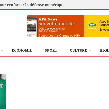
Cybersécurité : l’ANSSI certifie 88 experts pour renforcer la défense numérique de la Côte d’Ivoire
ÉCONOMIE
SPORT
CULTURE
HIG