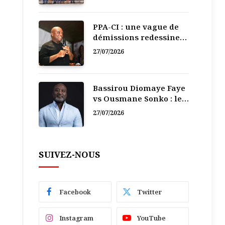
PPA-CI : une vague de
démissions redessine
la recomposition
27/07/2026
politique
Bassirou Diomaye Faye
vs Ousmane Sonko : le
vacarme du pouvoir ne
27/07/2026
doit pas faire oublier
les liens de la
Fraternité
SUIVEZ-NOUS
Facebook
Twitter
Instagram
YouTube