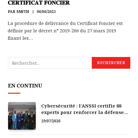
𝐂𝐄𝐑𝐓𝐈𝐅𝐈𝐂𝐀𝐓 𝐅𝐎𝐍𝐂𝐈𝐄𝐑
PAR
SMITH
06/06/2025
La procédure de délivrance du Certificat Foncier est
définie par le décret n° 2019-266 du 27 mars 2019
fixant les…
EN CONTINU
Cybersécurité : l’ANSSI certifie 88
experts pour renforcer la défense
numérique de la Côte d’Ivoire
29/07/2026