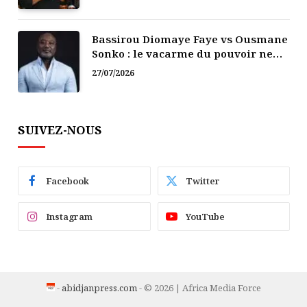
Bassirou Diomaye Faye vs Ousmane
Sonko : le vacarme du pouvoir ne
doit pas faire oublier les liens de la
27/07/2026
Fraternité
SUIVEZ-NOUS
Facebook
Twitter
Instagram
YouTube
-
abidjanpress.com
- © 2026 | Africa Media Force