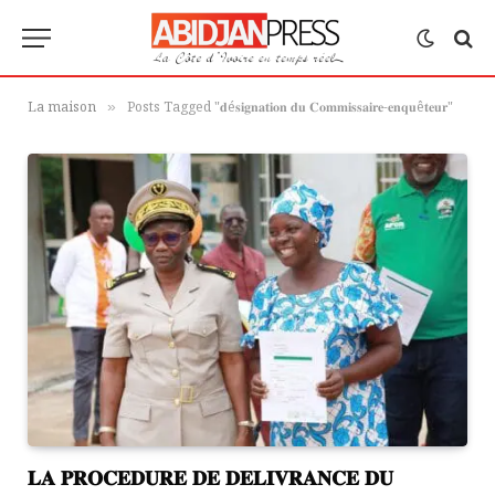
La maison
Posts Tagged "𝐝é𝐬𝐢𝐠𝐧𝐚𝐭𝐢𝐨𝐧 𝐝𝐮 𝐂𝐨𝐦𝐦𝐢𝐬𝐬𝐚𝐢𝐫𝐞-𝐞𝐧𝐪𝐮ê𝐭𝐞𝐮𝐫"
»
𝐋𝐀 𝐏𝐑𝐎𝐂𝐄𝐃𝐔𝐑𝐄 𝐃𝐄 𝐃𝐄𝐋𝐈𝐕𝐑𝐀𝐍𝐂𝐄 𝐃𝐔