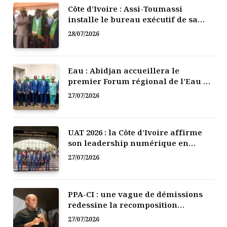
Côte d’Ivoire : Assi-Toumassi
installe le bureau exécutif de sa
mutuelle de développement
28/07/2026
Eau : Abidjan accueillera le
premier Forum régional de l’Eau de
l’Afrique de l’Ouest
27/07/2026
UAT 2026 : la Côte d’Ivoire affirme
son leadership numérique en
Afrique
27/07/2026
PPA-CI : une vague de démissions
redessine la recomposition
politique
27/07/2026