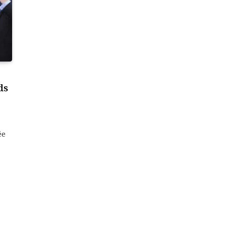
ds
ée