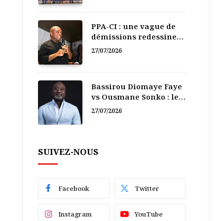
PPA-CI : une vague de
démissions redessine
la recomposition
27/07/2026
politique
Bassirou Diomaye Faye
vs Ousmane Sonko : le
vacarme du pouvoir ne
27/07/2026
doit pas faire oublier
les liens de la
Fraternité
SUIVEZ-NOUS
Facebook
Twitter
Instagram
YouTube