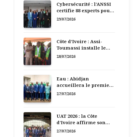
Cybersécurité : l’ANSSI
certifie 88 experts pour
renforcer la défense
29/07/2026
numérique de la Côte
d’Ivoire
Côte d’Ivoire : Assi-
Toumassi installe le
bureau exécutif de sa
28/07/2026
mutuelle de
développement
Eau : Abidjan
accueillera le premier
Forum régional de
27/07/2026
l’Eau de l’Afrique de
l’Ouest
UAT 2026 : la Côte
d’Ivoire affirme son
leadership numérique
27/07/2026
en Afrique